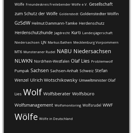
Gesellschaft
Wölfe
Freundeskreis Freilebender Wölfe e.V.
zum Schutz der Wölfe
Goldenstedter Wölfin
Goldenstedt
GzSdW
Helmut Dammann-Tamke
Herdenschutz
Kurti
Herdenschutzhunde
Jagdrecht
Landesjägerschaft
LJN
Niedersachsen
Markus Bathen
Mecklenburg Vorpommern
NABU
Niedersachsen
MT6
Munsteraner Rudel
NLWKN
Olaf Lies
Nordrhein-Westfalen
Problemwolf
Sachsen
Stefan
Pumpak
Sachsen-Anhalt
Schweiz
Ulrich Wotschikowsky
Wenzel
Umweltminister Olaf
Wolf
Wolfsberater
Wolfsbüro
Lies
Wolfsmanagement
WWF
Wolfsrudel
Wolfsmonitoring
Wölfe
Wölfe in Deutschland