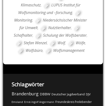
Klimaschutz
,
LUPUS Institut für
Wolfsmonitoring und –forschung
,
Monitoring
,
Niedersächsischer Minister
für Umwelt
,
Nutztierhalter
,
Schafhalter
,
Schulung der Wolfsberater
,
Stefan Wenzel
,
Wolf
,
Wölfe
,
Wolfsbüro
,
Wolfsmanagement
Schlagwörter
Brandenburg
DBBW
DJV
Deutscher Jagdverband
Freundeskreis freilebender
Emsland
Ernst-Ingolf Angermann