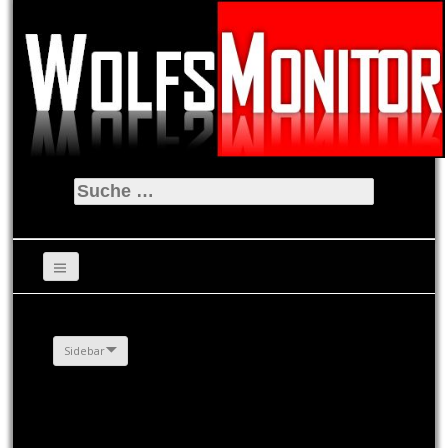
Suche
nach:
Sidebar