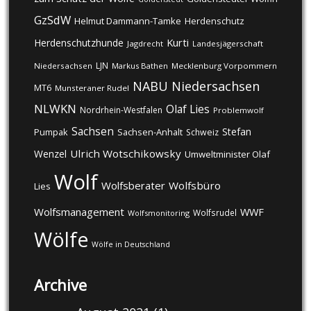
GzSdW
Helmut Dammann-Tamke
Herdenschutz
Kurti
Herdenschutzhunde
Jagdrecht
Landesjägerschaft
LJN
Niedersachsen
Markus Bathen
Mecklenburg Vorpommern
NABU
Niedersachsen
MT6
Munsteraner Rudel
NLWKN
Olaf Lies
Nordrhein-Westfalen
Problemwolf
Sachsen
Stefan
Pumpak
Sachsen-Anhalt
Schweiz
Ulrich Wotschikowsky
Wenzel
Umweltminister Olaf
Wolf
Wolfsberater
Wolfsbüro
Lies
Wolfsmanagement
WWF
Wolfsrudel
Wolfsmonitoring
Wölfe
Wölfe in Deutschland
Archive