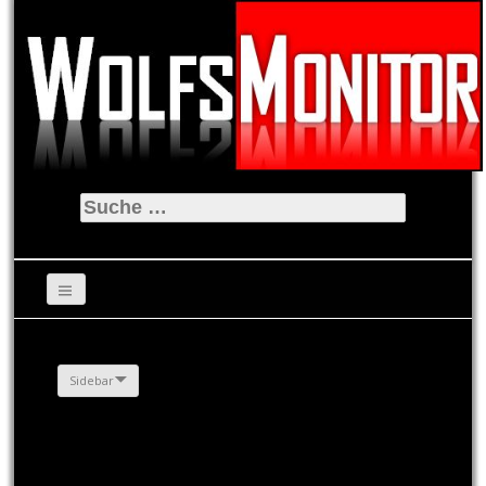
Suche
nach:
Sidebar