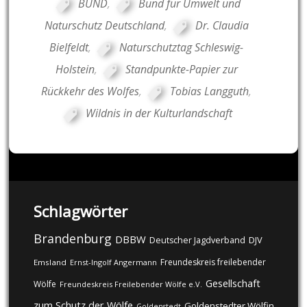
BUND
,
Bund für Umwelt und
Naturschutz Deutschland
,
Dr. Claudia
Bielfeldt
,
Naturschutztag Schleswig-
Holstein
,
Standpunkte-Papier zur
Rückkehr des Wolfes
,
Tobias Langguth
,
Wildnis in der Kulturlandschaft
Schlagwörter
Brandenburg
DBBW
DJV
Deutscher Jagdverband
Freundeskreis freilebender
Emsland
Ernst-Ingolf Angermann
Gesellschaft
Wölfe
Freundeskreis Freilebender Wölfe e.V.
zum Schutz der Wölfe
Goldenstedter Wölfin
Goldenstedt