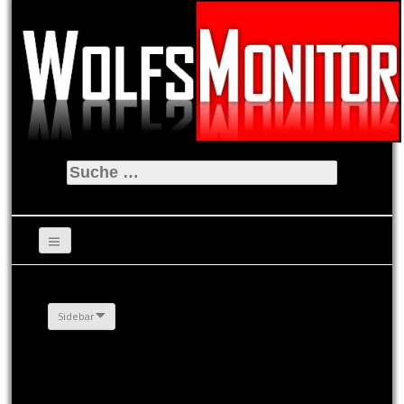
Suche
nach:
Sidebar