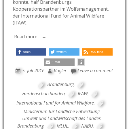
konnte, half Brandenburgs
Kooperationspartner im Wolfsmanagement,
der International Fund for Animal Wildfare
(IFAW).
Read more… →
teilen
twittern
RSS-feed
E-Mail
5. Juli 2016
Vogler
Leave a comment
Brandenburg
,
Herdenschutzhunden
,
IFAW
,
International Fund for Animal Wildfare
,
Ministerium für Ländliche Entwicklung
Umwelt und Landwirtschaft des Landes
Brandenburg
,
MLUL
,
NABU
,