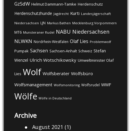
GzSdW
Helmut Dammann-Tamke
Herdenschutz
Kurti
Herdenschutzhunde
Jagdrecht
Landesjägerschaft
LJN
Niedersachsen
Markus Bathen
Mecklenburg Vorpommern
NABU
Niedersachsen
MT6
Munsteraner Rudel
NLWKN
Olaf Lies
Nordrhein-Westfalen
Problemwolf
Sachsen
Stefan
Pumpak
Sachsen-Anhalt
Schweiz
Ulrich Wotschikowsky
Wenzel
Umweltminister Olaf
Wolf
Wolfsberater
Wolfsbüro
Lies
Wolfsmanagement
WWF
Wolfsrudel
Wolfsmonitoring
Wölfe
Wölfe in Deutschland
Archive
August 2021
(1)