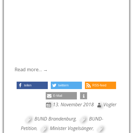
Read more… →
teilen
twittern
RSS-feed
E-Mail
13. November 2018
Vogler
BUND Brandenburg
,
BUND-
Petition
,
Minister Vogelsänger
,