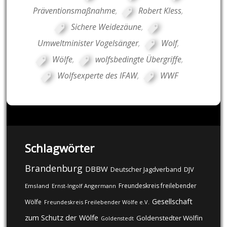
Präventionsmaßnahme
,
Robert Kless
,
Sichere Weidezäune
,
Umweltminister Vogelsänger
,
Wolf
,
Wölfe
,
wolfsbedingte Übergriffe
,
Wolfsexperte des IFAW
,
WWF
Schlagwörter
Brandenburg
DBBW
DJV
Deutscher Jagdverband
Freundeskreis freilebender
Emsland
Ernst-Ingolf Angermann
Gesellschaft
Wölfe
Freundeskreis Freilebender Wölfe e.V.
zum Schutz der Wölfe
Goldenstedter Wölfin
Goldenstedt