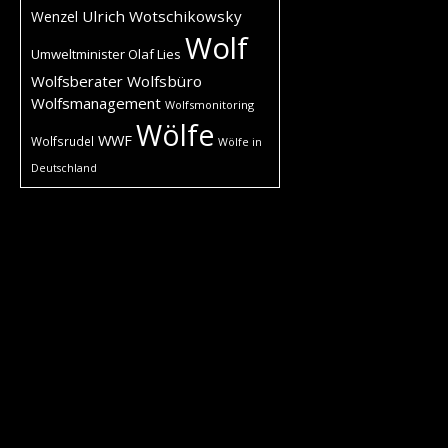
Ulrich Wotschikowsky
Wenzel
Wolf
Umweltminister Olaf Lies
Wolfsberater
Wolfsbüro
Wolfsmanagement
Wolfsmonitoring
Wölfe
WWF
Wolfsrudel
Wölfe in
Deutschland