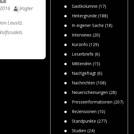
n
Gefährlic
Wolf faszi
Gastkolumne
(17)
 2016
Vogler
Wolfs ge
dem Men
Hintergründe
(188)
ion Lausitz
,
Jim Bran
In eigener Sache
(18)
Warum W
Wolfsrudels
,
Mensche
Interviews
(20)
gelegentl
Kurzinfo
(129)
Dr. Frank
Die Jagd,
Leserbriefe
(6)
und die J
Mittendrin
(15)
Nachgefragt
(6)
Nachrichten
(108)
Neuerscheinungen
(28)
Presseinformationen
(207)
Rezensionen
(10)
Standpunkte
(277)
Studien
(24)