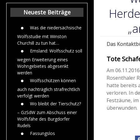
Beiträge aus de
Jahr 2015
Herde
Neueste Beiträge
„a
Was die niedersächsische
Wolfsstudie mit Winston
Churchill zu tun hat…
Das Kontaktbü
Emsland: Wolfsschutz soll
Tote Schaf
wegen Erweiterung eines
Wohngebietes abgesenkt
Am 06.11.2016
werden
Rosenthaler Ru
Wolfsschützen können
hatte bereits
auch nachträglich strafrechtlich
verloren. In 
verfolgt werden
Festzäune, im
Wo bleibt der Tierschutz?
überwunden.
– GzSdW zum Abschuss einer
Wolfsfähe des Burgdorfer
Rudels
Fassungslos