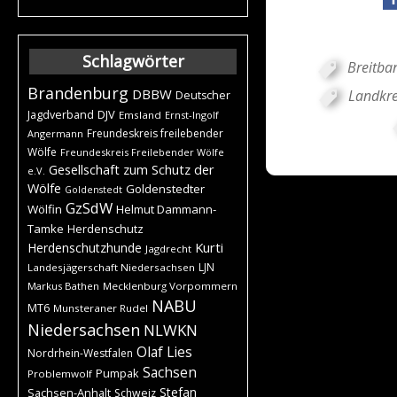
Schlagwörter
Breitban
Brandenburg
DBBW
Landkre
Deutscher
DJV
Jagdverband
Emsland
Ernst-Ingolf
Freundeskreis freilebender
Angermann
Wölfe
Freundeskreis Freilebender Wölfe
Gesellschaft zum Schutz der
e.V.
Wölfe
Goldenstedter
Goldenstedt
GzSdW
Wölfin
Helmut Dammann-
Tamke
Herdenschutz
Kurti
Herdenschutzhunde
Jagdrecht
LJN
Landesjägerschaft Niedersachsen
Markus Bathen
Mecklenburg Vorpommern
NABU
MT6
Munsteraner Rudel
Niedersachsen
NLWKN
Olaf Lies
Nordrhein-Westfalen
Sachsen
Pumpak
Problemwolf
Stefan
Sachsen-Anhalt
Schweiz