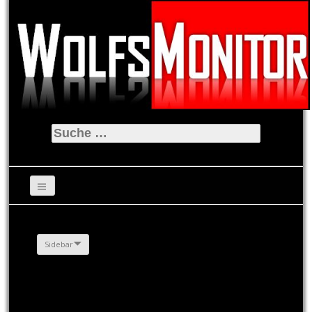
Suche
nach:
Sidebar