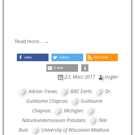
Read more… →
teilen
twittern
RSS-feed
E-Mail
23. März 2017
Vogler
Adrian Treves
,
BBC Earth
,
Dr.
Guillaume Chapron
,
Guillaume
Chapron
,
Michigan
,
Naturkundemuseum Potsdam
,
Niki
Rust
,
University of Wisconsin-Madison
,