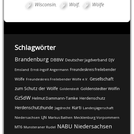
Wisconsin
,
Wolf
,
Wölfe
Schlagwörter
Brandenburg
DBBW
DJV
Deutscher Jagdverband
Freundeskreis freilebender
Emsland
Ernst-Ingolf Angermann
Gesellschaft
Wölfe
Freundeskreis Freilebender Wölfe e.V.
zum Schutz der Wölfe
Goldenstedter Wölfin
Goldenstedt
GzSdW
Helmut Dammann-Tamke
Herdenschutz
Kurti
Herdenschutzhunde
Jagdrecht
Landesjägerschaft
LJN
Niedersachsen
Markus Bathen
Mecklenburg Vorpommern
NABU
Niedersachsen
MT6
Munsteraner Rudel