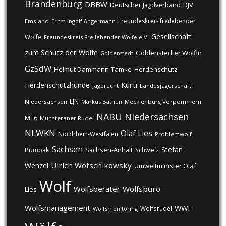
Brandenburg
DBBW
DJV
Deutscher Jagdverband
Freundeskreis freilebender
Emsland
Ernst-Ingolf Angermann
Gesellschaft
Wölfe
Freundeskreis Freilebender Wölfe e.V.
zum Schutz der Wölfe
Goldenstedter Wölfin
Goldenstedt
GzSdW
Helmut Dammann-Tamke
Herdenschutz
Kurti
Herdenschutzhunde
Jagdrecht
Landesjägerschaft
LJN
Niedersachsen
Markus Bathen
Mecklenburg Vorpommern
NABU
Niedersachsen
MT6
Munsteraner Rudel
NLWKN
Olaf Lies
Nordrhein-Westfalen
Problemwolf
Sachsen
Stefan
Pumpak
Sachsen-Anhalt
Schweiz
Ulrich Wotschikowsky
Wenzel
Umweltminister Olaf
Wolf
Wolfsberater
Wolfsbüro
Lies
Wolfsmanagement
WWF
Wolfsrudel
Wolfsmonitoring