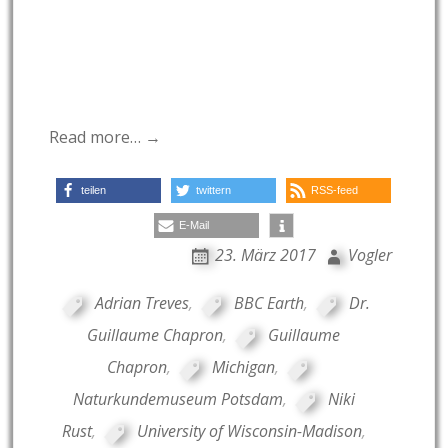
Read more… →
teilen
twittern
RSS-feed
E-Mail
23. März 2017
Vogler
Adrian Treves
,
BBC Earth
,
Dr.
Guillaume Chapron
,
Guillaume
Chapron
,
Michigan
,
Naturkundemuseum Potsdam
,
Niki
Rust
,
University of Wisconsin-Madison
,