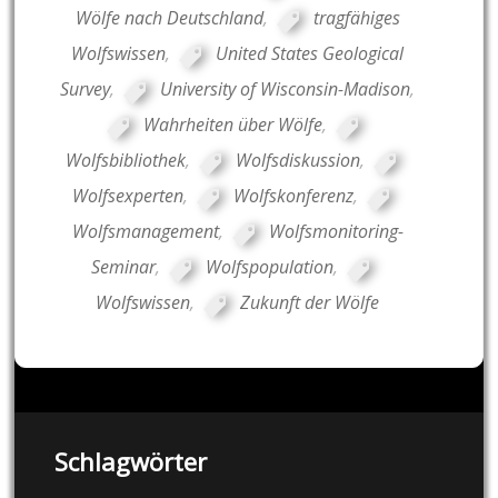
Wölfe nach Deutschland
,
tragfähiges
Wolfswissen
,
United States Geological
Survey
,
University of Wisconsin-Madison
,
Wahrheiten über Wölfe
,
Wolfsbibliothek
,
Wolfsdiskussion
,
Wolfsexperten
,
Wolfskonferenz
,
Wolfsmanagement
,
Wolfsmonitoring-
Seminar
,
Wolfspopulation
,
Wolfswissen
,
Zukunft der Wölfe
Schlagwörter