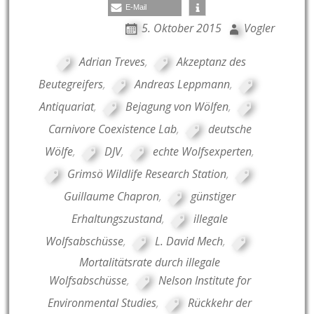
E-Mail
5. Oktober 2015
Vogler
Adrian Treves
,
Akzeptanz des
Beutegreifers
,
Andreas Leppmann
,
Antiquariat
,
Bejagung von Wölfen
,
Carnivore Coexistence Lab
,
deutsche
Wölfe
,
DJV
,
echte Wolfsexperten
,
Grimsö Wildlife Research Station
,
Guillaume Chapron
,
günstiger
Erhaltungszustand
,
illegale
Wolfsabschüsse
,
L. David Mech
,
Mortalitätsrate durch illegale
Wolfsabschüsse
,
Nelson Institute for
Environmental Studies
,
Rückkehr der