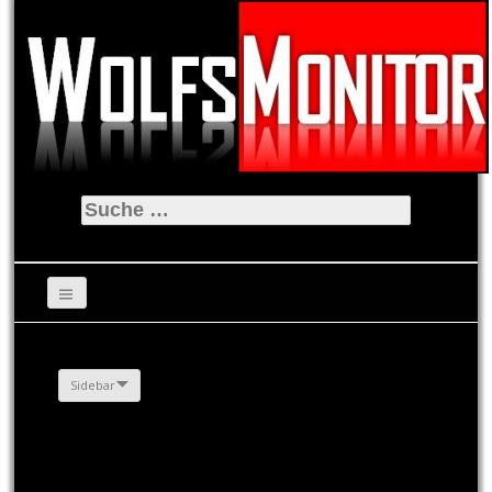
Suche
nach:
Sidebar