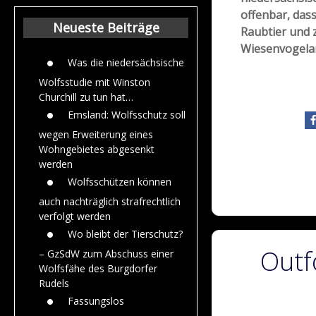
Beiträge aus de
offenbar, das
Jahr 2015
Neueste Beiträge
Raubtier und 
Wiesenvogelar
Was die niedersächsische
Wolfsstudie mit Winston
Churchill zu tun hat…
Emsland: Wolfsschutz soll
wegen Erweiterung eines
Wohngebietes abgesenkt
werden
Wolfsschützen können
auch nachträglich strafrechtlich
verfolgt werden
Wo bleibt der Tierschutz?
Outf
– GzSdW zum Abschuss einer
Wolfsfähe des Burgdorfer
Rudels
Fassungslos