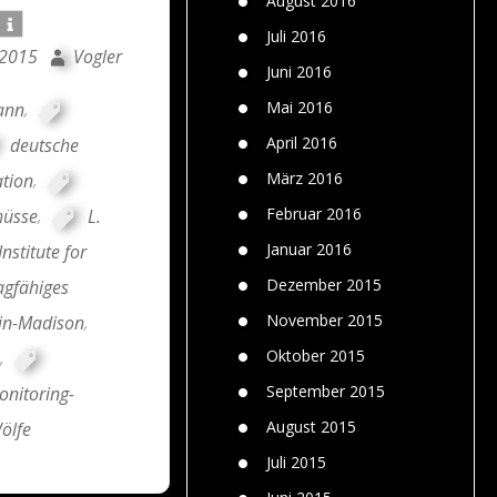
August 2016
Juli 2016
 2015
Vogler
Juni 2016
Mai 2016
ann
,
April 2016
deutsche
März 2016
ation
,
Februar 2016
hüsse
,
L.
Januar 2016
nstitute for
Dezember 2015
agfähiges
November 2015
sin-Madison
,
Oktober 2015
,
September 2015
nitoring-
August 2015
ölfe
Juli 2015