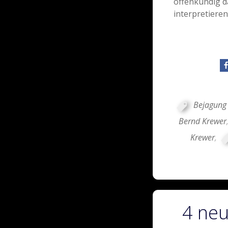
offenkundig d
interpretieren
Bejagung
Bernd Krewer
Krewer
,
4 ne