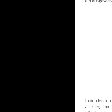
ein ausgewies
In den letzten
allerdings me