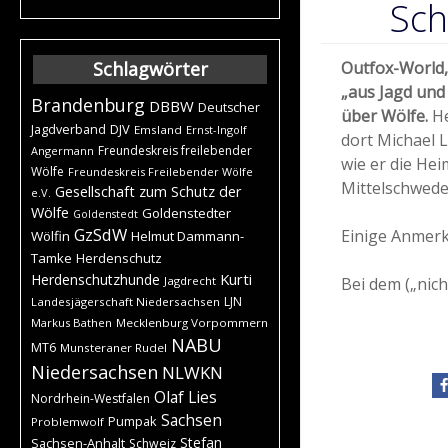
Sch
Schlagwörter
Outfox-World,
„aus Jagd und
Brandenburg
DBBW
Deutscher
über Wölfe.
H
DJV
Jagdverband
Emsland
Ernst-Ingolf
dort Michael 
Freundeskreis freilebender
Angermann
wie er die He
Wölfe
Freundeskreis Freilebender Wölfe
Mittelschwede
Gesellschaft zum Schutz der
e.V.
Wölfe
Goldenstedter
Goldenstedt
GzSdW
Einige Anmerk
Wölfin
Helmut Dammann-
Tamke
Herdenschutz
Kurti
Herdenschutzhunde
Jagdrecht
Bei dem („nic
LJN
Landesjägerschaft Niedersachsen
Markus Bathen
Mecklenburg Vorpommern
NABU
MT6
Munsteraner Rudel
Niedersachsen
NLWKN
Olaf Lies
Nordrhein-Westfalen
Sachsen
Pumpak
Problemwolf
Stefan
Sachsen-Anhalt
Schweiz