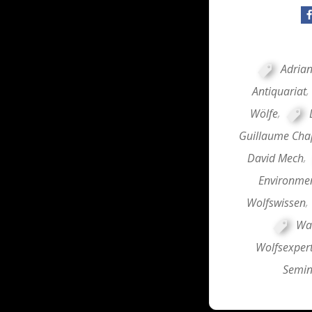
Adrian
Antiquariat
,
Wölfe
,
Guillaume Cha
David Mech
,
Environmen
Wolfswissen
,
Wah
Wolfsexper
Semin