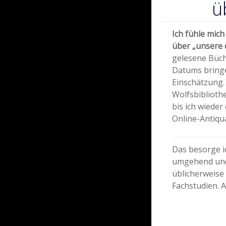
ü
Ich fühle mic
über „unsere 
gelesene Büch
Datums bringe
Einschätzung. 
Wolfsbibliothe
bis ich wieder
Online-Antiqu
Das besorge i
umgehend und 
üblicherweise
Fachstudien. A