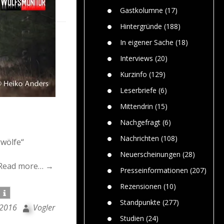
n
Gefährlic
Wolf faszi
Gastkolumne
(17)
Wolfs ge
dem Men
Hintergründe
(188)
Jim Bran
In eigener Sache
(18)
Warum W
Mensche
Interviews
(20)
gelegentl
Kurzinfo
(129)
Dr. Frank
Die Jagd,
Leserbriefe
(6)
und die J
Mittendrin
(15)
Nachgefragt
(6)
Nachrichten
(108)
rwölfe“
Neuerscheinungen
(28)
Read more… →
Presseinformationen
(207)
Rezensionen
(10)
Standpunkte
(277)
 2016
Vogler
Studien
(24)