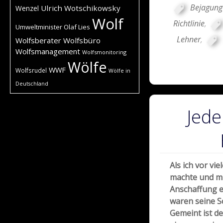
Bejagung
Ulrich Wotschikowsky
Wenzel
Wolf
Richtlinie
,
Umweltminister Olaf Lies
Lehner
,
Wolfsberater
Wolfsbüro
Wolfsmanagement
Wolfsmonitoring
Wölfe
WWF
Wolfsrudel
Wölfe in
Deutschland
Jede
Als ich vor vi
machte und mi
Anschaffung e
waren seine S
Gemeint ist d