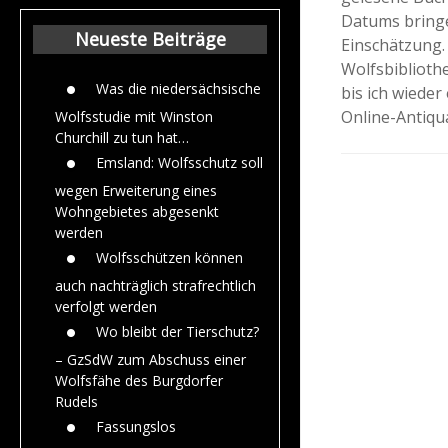
Beiträge aus de
Datums bringe
Jahr 2015
Neueste Beiträge
Einschätzung. 
Wolfsbibliothe
Was die niedersächsische
bis ich wieder
Online-Antiqu
Wolfsstudie mit Winston
Churchill zu tun hat…
Emsland: Wolfsschutz soll
wegen Erweiterung eines
Wohngebietes abgesenkt
werden
Wolfsschützen können
auch nachträglich strafrechtlich
verfolgt werden
Wo bleibt der Tierschutz?
– GzSdW zum Abschuss einer
Wolfsfähe des Burgdorfer
Rudels
Fassungslos