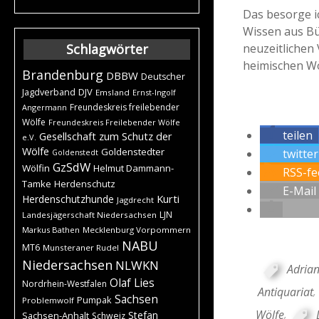
Das besorge i
Wissen aus Bü
neuzeitlichen 
Schlagwörter
heimischen Wö
Brandenburg
DBBW
Deutscher
DJV
Jagdverband
Emsland
Ernst-Ingolf
Freundeskreis freilebender
Angermann
Wölfe
Freundeskreis Freilebender Wölfe
teilen
Gesellschaft zum Schutz der
e.V.
Wölfe
Goldenstedter
twitte
Goldenstedt
GzSdW
Wölfin
Helmut Dammann-
RSS-fe
Tamke
Herdenschutz
E-Mail
Kurti
Herdenschutzhunde
Jagdrecht
LJN
Landesjägerschaft Niedersachsen
Markus Bathen
Mecklenburg Vorpommern
NABU
MT6
Munsteraner Rudel
Niedersachsen
NLWKN
Adrian
Olaf Lies
Nordrhein-Westfalen
Antiquariat
,
Sachsen
Pumpak
Problemwolf
Wölfe
,
Stefan
Sachsen-Anhalt
Schweiz