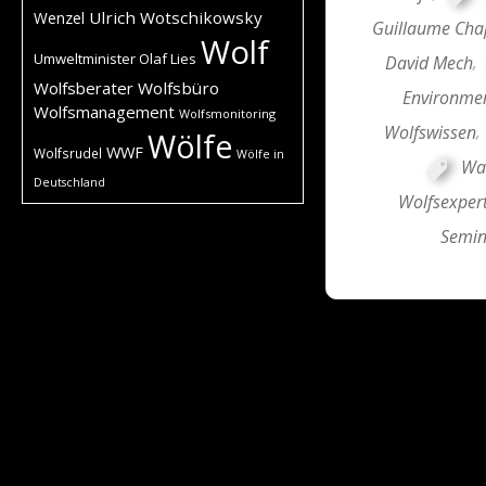
Ulrich Wotschikowsky
Wenzel
Guillaume Cha
Wolf
Umweltminister Olaf Lies
David Mech
,
Wolfsberater
Wolfsbüro
Environmen
Wolfsmanagement
Wolfsmonitoring
Wolfswissen
,
Wölfe
WWF
Wolfsrudel
Wölfe in
Wah
Deutschland
Wolfsexper
Semin