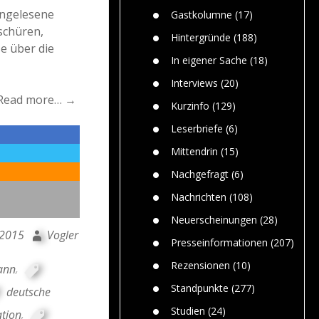
n
Gefährlic
Wolf faszi
angelesene
Gastkolumne
(17)
Wolfs ge
schüren,
dem Men
Hintergründe
(188)
e über die
Jim Bran
In eigener Sache
(18)
Warum W
Mensche
Interviews
(20)
gelegentl
Read more… →
Kurzinfo
(129)
Dr. Frank
Die Jagd,
Leserbriefe
(6)
und die J
Mittendrin
(15)
Nachgefragt
(6)
Nachrichten
(108)
Neuerscheinungen
(28)
 2015
Vogler
Presseinformationen
(207)
Rezensionen
(10)
ann
,
Standpunkte
(277)
deutsche
Studien
(24)
ation
,