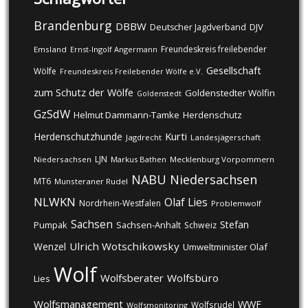
Brandenburg
DBBW
DJV
Deutscher Jagdverband
Freundeskreis freilebender
Emsland
Ernst-Ingolf Angermann
Gesellschaft
Wölfe
Freundeskreis Freilebender Wölfe e.V.
zum Schutz der Wölfe
Goldenstedter Wölfin
Goldenstedt
GzSdW
Helmut Dammann-Tamke
Herdenschutz
Kurti
Herdenschutzhunde
Jagdrecht
Landesjägerschaft
LJN
Niedersachsen
Markus Bathen
Mecklenburg Vorpommern
NABU
Niedersachsen
MT6
Munsteraner Rudel
NLWKN
Olaf Lies
Nordrhein-Westfalen
Problemwolf
Sachsen
Stefan
Pumpak
Sachsen-Anhalt
Schweiz
Ulrich Wotschikowsky
Wenzel
Umweltminister Olaf
Wolf
Wolfsberater
Wolfsbüro
Lies
Wolfsmanagement
WWF
Wolfsrudel
Wolfsmonitoring