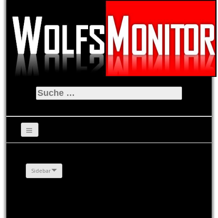
Suche
nach:
Sidebar