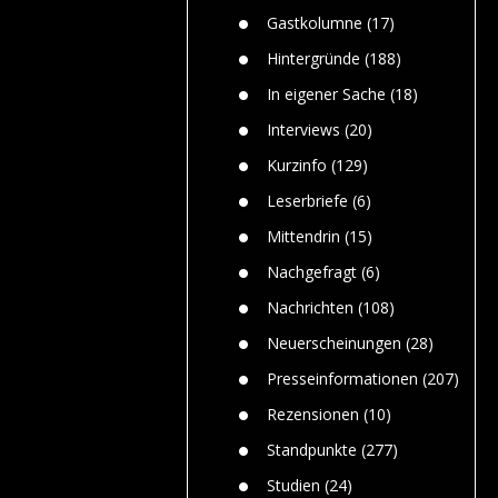
n
Gefährlic
Wolf faszi
Gastkolumne
(17)
Wolfs ge
dem Men
Hintergründe
(188)
Jim Bran
In eigener Sache
(18)
Warum W
Mensche
Interviews
(20)
gelegentl
Kurzinfo
(129)
Dr. Frank
Die Jagd,
Leserbriefe
(6)
und die J
Mittendrin
(15)
Nachgefragt
(6)
Nachrichten
(108)
Neuerscheinungen
(28)
Presseinformationen
(207)
Rezensionen
(10)
Standpunkte
(277)
Studien
(24)