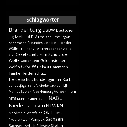
Schlagwörter
Brandenburg
DBBW
Deutscher
DJV
Jagdverband
Emsland
Ernst-Ingolf
Freundeskreis freilebender
Angermann
Wölfe
Freundeskreis Freilebender Wölfe
Gesellschaft zum Schutz der
e.V.
Wölfe
Goldenstedter
Goldenstedt
GzSdW
Wölfin
Helmut Dammann-
Tamke
Herdenschutz
Kurti
Herdenschutzhunde
Jagdrecht
LJN
Landesjägerschaft Niedersachsen
Markus Bathen
Mecklenburg Vorpommern
NABU
MT6
Munsteraner Rudel
Niedersachsen
NLWKN
Olaf Lies
Nordrhein-Westfalen
Sachsen
Pumpak
Problemwolf
Stefan
Sachsen-Anhalt
Schweiz