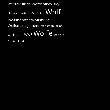
Ulrich Wotschikowsky
Wenzel
Wolf
Umweltminister Olaf Lies
Wolfsberater
Wolfsbüro
Wolfsmanagement
Wolfsmonitoring
Wölfe
WWF
Wolfsrudel
Wölfe in
Deutschland