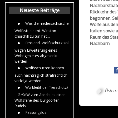
Beiträge aus de
Nachbarstaate
Jahr 2015
Neueste Beiträge
Rückkehr des 
begonnen. Sei
Was die niedersächsische
Wölfe aus den
Italien sowie
Wolfsstudie mit Winston
Churchill zu tun hat…
Raum das Staa
Emsland: Wolfsschutz soll
Nachbarn.
wegen Erweiterung eines
Wohngebietes abgesenkt
werden
Wolfsschützen können
auch nachträglich strafrechtlich
verfolgt werden
Wo bleibt der Tierschutz?
Österre
– GzSdW zum Abschuss einer
Wolfsfähe des Burgdorfer
Rudels
Fassungslos