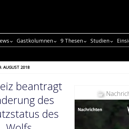
iews
Gastkolumnen
9 Thesen
Studien
Eins
m
views 2017
Was die
Kolumnistin Wiebke
3 Antworten von
Thesen 1 bis 5
Die Nachbarschaft
„Menschliches
Eins
Die
niedersächsische
Wendorff
Ludger Schomaker,
von Pferd und Wolf
Fehlverhalten
ein
views 2016
3 Antworten von Dr.
Thesen 6 bis 9
Eins
Lok
Wolfsstudie mit
NABU-Vorsitzender
– evolutionär ein
zumeist Auslö
auf
m
“Niedersächsischer
Kolumnist Klaus
Frank Krüger
Kolumne: Was
Unt
Winston Churchill zu
in Barnstorf
alter Hut!
von Großraubt
The
views 2015
3 Antworten von
Zwischenfazits –
Eins
Wol
9. AUGUST 2018
Weg”: Der Wolf soll
Bullerjahn
braucht der Mensch
Med
tun hat…
Attacken“
3 Antworten von Elli
Peter Peuker
Realitätsabgleich
Zwi
ins Jagdrecht
Sind Reiter die
als Jäger,
Gef
ein
m
Beiträge Dezember
Kolumnist David
H. Radinger
Görlitz: Verirrter
Zur Bewilligung
201
Emsland:
aufgenommen
modernen
Jagdkonkurrent und
Bericht des B
als
The
3 Antworten von
eiz beantragt
2019
Gerke
Wolf muss betäubt
eines
Wolfsschutz soll
werden
Rotkäppchen?
Wolfsberater? (Teil
zum Wolf in
zul
3 Antworten von
Nathalie Soethe
werden
Wolfsabschusses in
Her
wegen Erweiterung
3 von 3)
Deutschland 
m
Beiträge
Beiträge Dezember
Frank Faß (Teil 1)
Asymmetrische
Die Wolfsmonitor-
Nachric
Beiträge Mai 2020
Prüfung der
Sachsen
Bed
Sch
3 Antworten von
eines Wohngebietes
28.10.2015
derung des
November2019
2018
IFAW zur “Lex Wolf”:
Berichterstattung?
Retrospektive auf
Änderungen im
Was braucht der
Akz
Pro
3 Antworten von
Markus Bathen
abgesenkt werden
Beiträge April 2020
Abschüsse in
Die Politik scheint
das Wolfsjahr 2018 –
Wolf MT6: Warum
Naturschutzgesetz
Mensch als Jäger,
Wölfe traben 
Wöl
ver
m
Beiträge Oktober
Beiträge November
Beiträge Dezember
Frank Faß (Teil 2)
Jetzt prüft auch
Erschossener Wolf
Update zur
Die Wolfsmonitor-
Niedersachsen
Geschenke an
Teil 1 – Januar
ein Abschuss die
3 Antworten von
Wolfsschützen
des Bundes auf EU-
Jagdkonkurrent und
in der Stunde 
The
tzstatus des
2019
2018
2017
Meck-Pomm den
gefunden: Ist es der
vermeintlichen
Retrospektive auf
“ausgesetzt”: Klage
bestimmte
richtige Lösung war
Wol
Beiträge Februar
3 Antworten von
Torsten Fritz
„Abschuss und die
können auch
Konformität
Wolfsberater? (Teil
Fotofallenstud
Abschuss von Wolf
Rodewalder Rüde?
“Hasta la vista,
Wolfsattacke:
das Wolfsjahr 2017 –
der GzSdW zeigt
Interessenverbände
4
Dau
m
2020
Beiträge September
Beiträge Oktober
Beiträge November
Beiträge Dezember
Christiane Schröder
Forderung nach
Neuer
Tragischer Übergriff
Die „Problem-
Das Jahr 2016: Die
nachträglich
2 von 3)
der Schweiz
GW924m
baby!”
Grautöne
Teil 1
Das
3 Antworten von
Olaf Lies verkündet
Wirkung
zu verteilen
Ana
2019
2018
2017
2016
wolfsfreien Zonen
Liegen Olaf Lies und
Wolfsmanagement-
auf Schafherde in
Wolfsverordnung“
Wolfsmonitor-
Wolfs
strafrechtlich
niedersächsische
Lok
Beiträge Januar 2020
3 Antworten von
Ralph Schräder
DJV entsetzt:
Wolfsverordnung
Was braucht der
Studie: 1769
das
helfen niemandem,
Schleswig Holstein:
die Bundesregierung
Plan in Brandenburg
Das „unwürdige,
Niedersachsen:
Mecklenburg-
Konterkariert die
Retrospektive