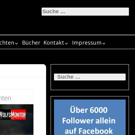
Suche
nach:
ichten
Bücher
Kontakt
Impressum
ichten 2017
 “Wolfsampel” –
über Wolfsmonitor
„Irrationale Ängste
Datenschutz
 Maßstab für
nur dort, wo die
ichten 2016
ale
Service
Wolfswissen im 4.
Beratung
Petra Ahn
ser
fällige Wölfe –
Wölfe nie
erstützung von
Quartal 2016
Augen der
ier-
se 1
verschwunden
ichten 2015
fsmonitor –
Wolfswissen im 4.
Vorträge
Tanja Ask
Suche
ienvertretern –
verletzte
waren“…
schenfazit im Juli
Wolfswissen im 3.
Quartal 2015
Prof. Dr. 
vier Bedü
nach:
ährliche Wölfe
e Utopie? –
erlosch e
Artikel von
5
Quartal 2016
Kotrschal
Wölfe
MUB
 Szenario
se 6
grünes F
Wolfswissen im 3.
Wolfsmoni
Prof. Dr. 
einzige S
assen – These 2
Wolfswissen im 2.
Quartal 2015
nutzen
Farley M
Bruno He
Kotrschal
den-
Minister 
Wölfe ge
vom
Quartal 2016
Bann der
Wolf als 
Bejagung
hten
ingungen zur
utzhunde –
Meyer: “D
Menschen
Werbung
Wölfen
eptanz von
blemlöser oder -
für die
Wolfswissen im 1.
Jim Bran
Daniel Wo
8 km
fen – These 3
ursacher? –
Weidehal
Quartal 2016
Sind Wöl
Jagd eine
Erik Zime
–
se 7
nicht der
verschla
Wolfsrud
Berufsgr
fscouts – These
ie in
böse?
Wölfe fü
er der DNA-
Axel Gomi
Ian McAll
gefährlich
lysen beschädigt
Niemand 
Kerstin P
Hirsche 
aler Fokus beim
 Image von
sich übe
zweite Le
wissen!
Luigi Boi