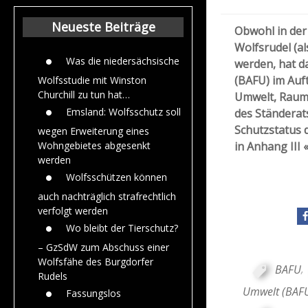
Beiträge aus de
Jahr 2015
Neueste Beiträge
Obwohl in der
Wolfsrudel (al
Was die niedersächsische
werden, hat 
(BAFU) im Auf
Wolfsstudie mit Winston
Churchill zu tun hat…
Umwelt, Raum
Emsland: Wolfsschutz soll
des Ständerat
Schutzstatus 
wegen Erweiterung eines
in Anhang III 
Wohngebietes abgesenkt
werden
Wolfsschützen können
auch nachträglich strafrechtlich
verfolgt werden
Wo bleibt der Tierschutz?
– GzSdW zum Abschuss einer
Wolfsfähe des Burgdorfer
BAFU
,
Rudels
Umwelt (BAF
Fassungslos