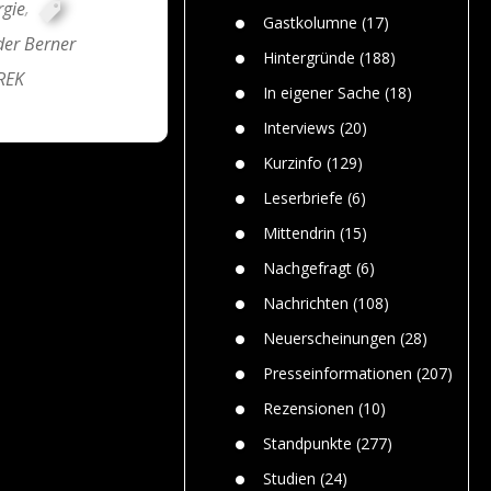
gie
,
n
Gefährlic
Wolf faszi
Gastkolumne
(17)
Wolfs ge
der Berner
dem Men
Hintergründe
(188)
REK
Jim Bran
In eigener Sache
(18)
Warum W
Mensche
Interviews
(20)
gelegentl
Kurzinfo
(129)
Dr. Frank
Die Jagd,
Leserbriefe
(6)
und die J
Mittendrin
(15)
Nachgefragt
(6)
Nachrichten
(108)
Neuerscheinungen
(28)
Presseinformationen
(207)
Rezensionen
(10)
Standpunkte
(277)
Studien
(24)