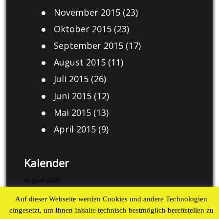
November 2015
(23)
Oktober 2015
(23)
September 2015
(17)
August 2015
(11)
Juli 2015
(26)
Juni 2015
(12)
Mai 2015
(13)
April 2015
(9)
Kalender
August 2026
Auf dieser Webseite werden Cookies und andere Technologien
M
D
M
D
F
S
S
eingesetzt, um Ihnen Inhalte technisch bestmöglich bereitstellen zu
1
2