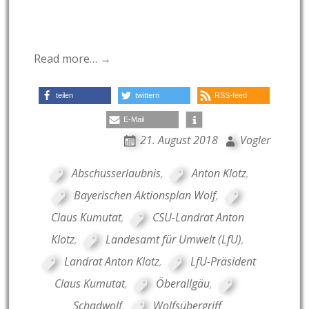
Read more… →
teilen
twittern
RSS-feed
E-Mail
21. August 2018
Vogler
Abschusserlaubnis
,
Anton Klotz
,
Bayerischen Aktionsplan Wolf
,
Claus Kumutat
,
CSU-Landrat Anton
Klotz
,
Landesamt für Umwelt (LfU)
,
Landrat Anton Klotz
,
LfU-Präsident
Claus Kumutat
,
Öberallgäu
,
Schadwolf
,
Wolfsübergriff