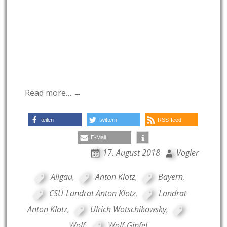
Read more… →
teilen
twittern
RSS-feed
E-Mail
17. August 2018
Vogler
Allgäu
,
Anton Klotz
,
Bayern
,
CSU-Landrat Anton Klotz
,
Landrat
Anton Klotz
,
Ulrich Wotschikowsky
,
Wolf
,
Wolf-Gipfel