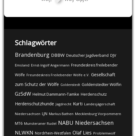
Schlagwörter
Brandenburg
DBBW
DJV
Deutscher Jagdverband
Freundeskreis freilebender
Emsland
Ernst-Ingolf Angermann
Gesellschaft
Wölfe
Freundeskreis Freilebender Wölfe e.V.
zum Schutz der Wölfe
Goldenstedter Wölfin
Goldenstedt
GzSdW
Helmut Dammann-Tamke
Herdenschutz
Kurti
Herdenschutzhunde
Jagdrecht
Landesjägerschaft
LJN
Niedersachsen
Markus Bathen
Mecklenburg Vorpommern
NABU
Niedersachsen
MT6
Munsteraner Rudel
NLWKN
Olaf Lies
Nordrhein-Westfalen
Problemwolf