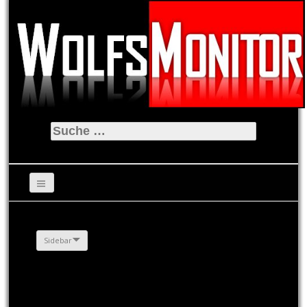
Suche
nach:
Sidebar