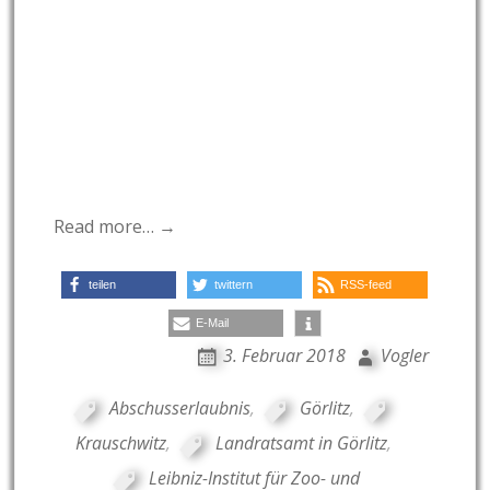
Read more… →
teilen
twittern
RSS-feed
E-Mail
3. Februar 2018
Vogler
Abschusserlaubnis
,
Görlitz
,
Krauschwitz
,
Landratsamt in Görlitz
,
Leibniz-Institut für Zoo- und