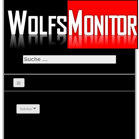
Suche
nach:
Sidebar