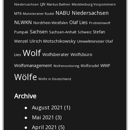
LJN
Niedersachsen
Markus Bathen
Mecklenburg Vorpommern
NABU
Niedersachsen
MT6
Munsteraner Rudel
NLWKN
Olaf Lies
Nordrhein-Westfalen
Problemwolf
Sachsen
Stefan
Pumpak
Sachsen-Anhalt
Schweiz
Ulrich Wotschikowsky
Wenzel
Umweltminister Olaf
Wolf
Wolfsberater
Wolfsbüro
Lies
Wolfsmanagement
WWF
Wolfsrudel
Wolfsmonitoring
Wölfe
Wölfe in Deutschland
Archive
August 2021
(1)
Mai 2021
(3)
April 2021
(5)