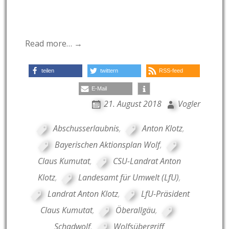
Read more… →
teilen
twittern
RSS-feed
E-Mail
21. August 2018
Vogler
Abschusserlaubnis
,
Anton Klotz
,
Bayerischen Aktionsplan Wolf
,
Claus Kumutat
,
CSU-Landrat Anton
Klotz
,
Landesamt für Umwelt (LfU)
,
Landrat Anton Klotz
,
LfU-Präsident
Claus Kumutat
,
Öberallgäu
,
Schadwolf
,
Wolfsübergriff