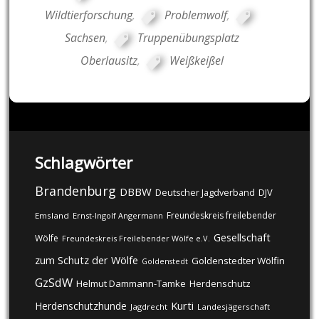
Wildtierforschung
,
Problemwolf
,
Sachsen
,
Truppenübungsplatz
Oberlausitz
,
Weißkeißel
Schlagwörter
Brandenburg
DBBW
DJV
Deutscher Jagdverband
Freundeskreis freilebender
Emsland
Ernst-Ingolf Angermann
Gesellschaft
Wölfe
Freundeskreis Freilebender Wölfe e.V.
zum Schutz der Wölfe
Goldenstedter Wölfin
Goldenstedt
GzSdW
Helmut Dammann-Tamke
Herdenschutz
Kurti
Herdenschutzhunde
Jagdrecht
Landesjägerschaft