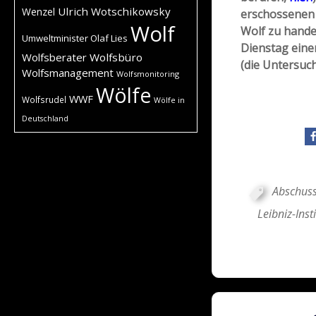
Ulrich Wotschikowsky
Wenzel
erschossenen 
Wolf
Wolf zu hande
Umweltminister Olaf Lies
Dienstag eine
Wolfsberater
Wolfsbüro
(die Untersuc
Wolfsmanagement
Wolfsmonitoring
Wölfe
WWF
Wolfsrudel
Wölfe in
Deutschland
Abschuss
Leibniz-Inst