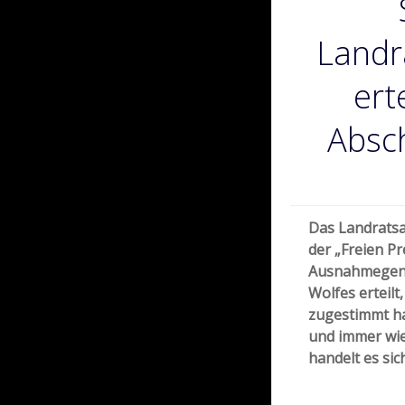
Landr
ert
Absc
Das Landratsa
der „Freien Pr
Ausnahmegene
Wolfes erteil
zugestimmt ha
und immer wie
handelt es sic