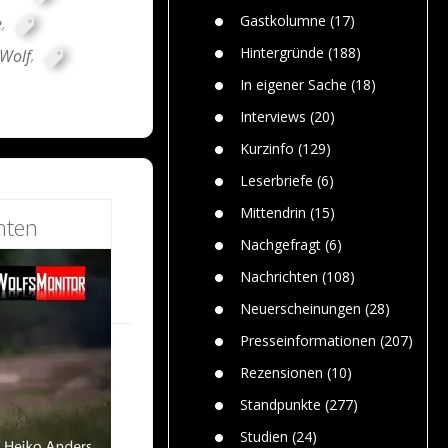
n
Gefährlic
Wolf faszi
Gastkolumne
(17)
e
,
Wolfs ge
dem Men
Hintergründe
(188)
Wolf
,
Jim Bran
In eigener Sache
(18)
Warum W
Mensche
Interviews
(20)
gelegentl
Kurzinfo
(129)
Dr. Frank
Die Jagd,
Leserbriefe
(6)
und die J
Mittendrin
(15)
hten
Nachgefragt
(6)
Nachrichten
(108)
Neuerscheinungen
(28)
Presseinformationen
(207)
Rezensionen
(10)
Standpunkte
(277)
Studien
(24)