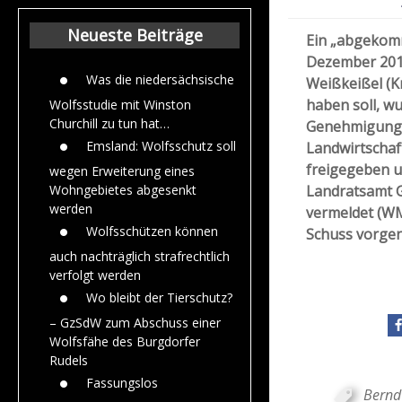
Beiträge aus de
Jahr 2015
Neueste Beiträge
Ein „abgekomm
Dezember 201
Was die niedersächsische
Weißkeißel (Kr
haben soll, wu
Wolfsstudie mit Winston
Churchill zu tun hat…
Genehmigung 
Emsland: Wolfsschutz soll
Landwirtschaf
freigegeben u
wegen Erweiterung eines
Landratsamt G
Wohngebietes abgesenkt
werden
vermeldet (WM
Wolfsschützen können
Schuss vorge
auch nachträglich strafrechtlich
verfolgt werden
Wo bleibt der Tierschutz?
– GzSdW zum Abschuss einer
Wolfsfähe des Burgdorfer
Rudels
Fassungslos
Bernd