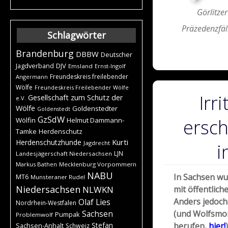
Görlitze
Präzedenzfäl
Schlagwörter
Brandenburg
DBBW
Deutscher
DJV
Jagdverband
Emsland
Ernst-Ingolf
Freundeskreis freilebender
Angermann
Wölfe
Freundeskreis Freilebender Wölfe
Irr
Gesellschaft zum Schutz der
e.V.
Wölfe
Goldenstedter
Goldenstedt
GzSdW
ersc
Wölfin
Helmut Dammann-
Tamke
Herdenschutz
Kurti
Herdenschutzhunde
Jagdrecht
i
LJN
Landesjägerschaft Niedersachsen
Markus Bathen
Mecklenburg Vorpommern
NABU
In Sachsen wu
MT6
Munsteraner Rudel
Niedersachsen
NLWKN
mit öffentlic
Anders jedoch 
Olaf Lies
Nordrhein-Westfalen
(und Wolfsmoni
Sachsen
Pumpak
Problemwolf
Stefan
berufen,
hier!
Sachsen-Anhalt
Schweiz