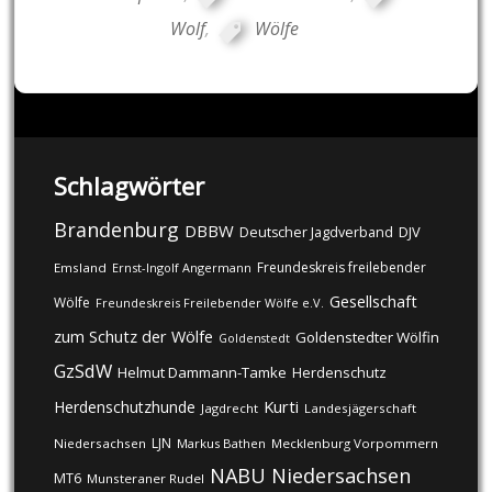
Wolf
,
Wölfe
Schlagwörter
Brandenburg
DBBW
DJV
Deutscher Jagdverband
Freundeskreis freilebender
Emsland
Ernst-Ingolf Angermann
Gesellschaft
Wölfe
Freundeskreis Freilebender Wölfe e.V.
zum Schutz der Wölfe
Goldenstedter Wölfin
Goldenstedt
GzSdW
Helmut Dammann-Tamke
Herdenschutz
Kurti
Herdenschutzhunde
Jagdrecht
Landesjägerschaft
LJN
Niedersachsen
Markus Bathen
Mecklenburg Vorpommern
NABU
Niedersachsen
MT6
Munsteraner Rudel