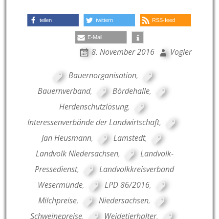
teilen
twittern
RSS-feed
E-Mail
8. November 2016
Vogler
Bauernorganisation
,
Bauernverband
,
Bördehalle
,
Herdenschutzlösung
,
Interessenverbände der Landwirtschaft
,
Jan Heusmann
,
Lamstedt
,
Landvolk Niedersachsen
,
Landvolk-
Pressedienst
,
Landvolkkreisverband
Wesermünde
,
LPD 86/2016
,
Milchpreise
,
Niedersachsen
,
Schweinepreise
,
Weidetierhalter
,