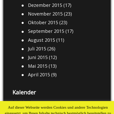
Dezember 2015
(17)
November 2015
(23)
Oktober 2015
(23)
September 2015
(17)
August 2015
(11)
Juli 2015
(26)
Juni 2015
(12)
Mai 2015
(13)
April 2015
(9)
Kalender
August 2026
Auf dieser Webseite werden Cookies und andere Technologien
M
D
M
D
F
S
S
eingesetzt, um Ihnen Inhalte technisch bestmöglich bereitstellen zu