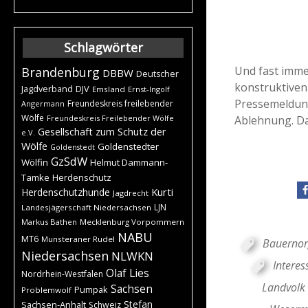
Schlagwörter
Und fast imme
Brandenburg
DBBW
Deutscher
konstruktiven
DJV
Jagdverband
Emsland
Ernst-Ingolf
Pressemeldung
Freundeskreis freilebender
Angermann
Wölfe
Ablehnung. Da
Freundeskreis Freilebender Wölfe
Gesellschaft zum Schutz der
e.V.
Wölfe
Goldenstedter
Goldenstedt
GzSdW
Wölfin
Helmut Dammann-
Tamke
Herdenschutz
Kurti
Herdenschutzhunde
Jagdrecht
LJN
Landesjägerschaft Niedersachsen
Markus Bathen
Mecklenburg Vorpommern
NABU
MT6
Munsteraner Rudel
Bauernor
Niedersachsen
NLWKN
Intere
Olaf Lies
Nordrhein-Westfalen
Landvolk
Sachsen
Pumpak
Problemwolf
Stefan
Sachsen-Anhalt
Schweiz