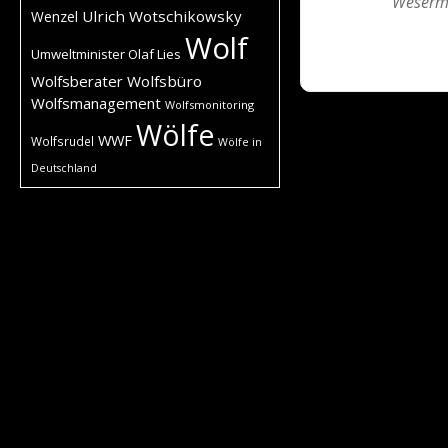
Weserm
Ulrich Wotschikowsky
Wenzel
Wolf
Umweltminister Olaf Lies
Wolfsberater
Wolfsbüro
Wolfsmanagement
Wolfsmonitoring
Wölfe
WWF
Wolfsrudel
Wölfe in
Deutschland