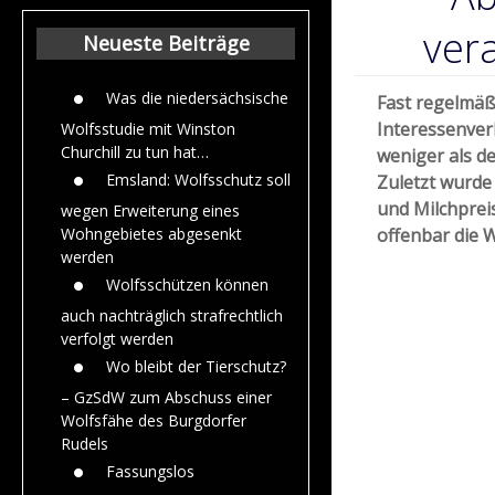
Beiträge aus de
Jahr 2015
ver
Neueste Beiträge
Was die niedersächsische
Fast regelmäß
Interessenver
Wolfsstudie mit Winston
Churchill zu tun hat…
weniger als d
Emsland: Wolfsschutz soll
Zuletzt wurde
und Milchpreis
wegen Erweiterung eines
offenbar die W
Wohngebietes abgesenkt
werden
Wolfsschützen können
auch nachträglich strafrechtlich
verfolgt werden
Wo bleibt der Tierschutz?
– GzSdW zum Abschuss einer
Wolfsfähe des Burgdorfer
Rudels
Fassungslos