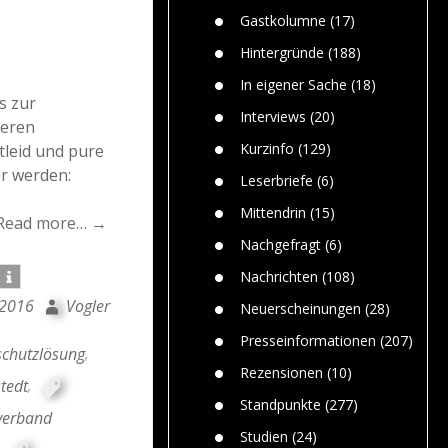
n
Gefährlic
Wolf faszi
Gastkolumne
(17)
Wolfs ge
dem Men
Hintergründe
(188)
Jim Bran
In eigener Sache
(18)
Warum W
s zur
Mensche
Interviews
(20)
deren
gelegentl
Kurzinfo
(129)
leid und pure
Dr. Frank
r werden:
Die Jagd,
Leserbriefe
(6)
und die J
Mittendrin
(15)
Read more… →
Nachgefragt
(6)
Nachrichten
(108)
 2016
Vogler
Neuerscheinungen
(28)
Presseinformationen
(207)
chutzlösung
,
Rezensionen
(10)
tedt
,
Standpunkte
(277)
verband
Studien
(24)