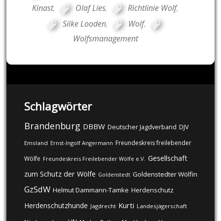
Kinast
,
Olaf Lies
,
Richtlinie Wolf
,
Silke Looden
,
Wolf
,
Wolfsmanagement
Schlagwörter
Brandenburg
DBBW
DJV
Deutscher Jagdverband
Freundeskreis freilebender
Emsland
Ernst-Ingolf Angermann
Gesellschaft
Wölfe
Freundeskreis Freilebender Wölfe e.V.
zum Schutz der Wölfe
Goldenstedter Wölfin
Goldenstedt
GzSdW
Helmut Dammann-Tamke
Herdenschutz
Kurti
Herdenschutzhunde
Jagdrecht
Landesjägerschaft