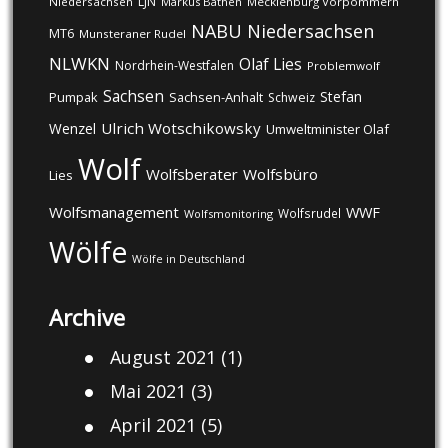
LJN
Niedersachsen
Markus Bathen
Mecklenburg Vorpommern
NABU
Niedersachsen
MT6
Munsteraner Rudel
NLWKN
Olaf Lies
Nordrhein-Westfalen
Problemwolf
Sachsen
Stefan
Pumpak
Sachsen-Anhalt
Schweiz
Ulrich Wotschikowsky
Wenzel
Umweltminister Olaf
Wolf
Wolfsberater
Wolfsbüro
Lies
Wolfsmanagement
WWF
Wolfsrudel
Wolfsmonitoring
Wölfe
Wölfe in Deutschland
Archive
August 2021
(1)
Mai 2021
(3)
April 2021
(5)