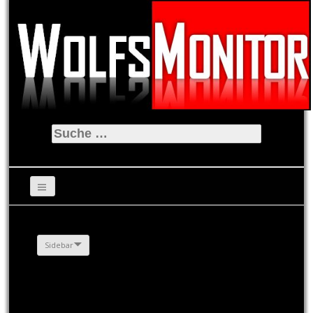
Suche
nach:
Sidebar