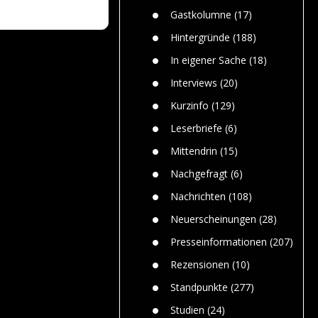
n
Gefährlic
Wolf faszi
Gastkolumne
(17)
Wolfs ge
dem Men
Hintergründe
(188)
Jim Bran
In eigener Sache
(18)
Warum W
Mensche
Interviews
(20)
gelegentl
Kurzinfo
(129)
Dr. Frank
Die Jagd,
Leserbriefe
(6)
und die J
Mittendrin
(15)
Nachgefragt
(6)
Nachrichten
(108)
Neuerscheinungen
(28)
Presseinformationen
(207)
Rezensionen
(10)
Standpunkte
(277)
Studien
(24)