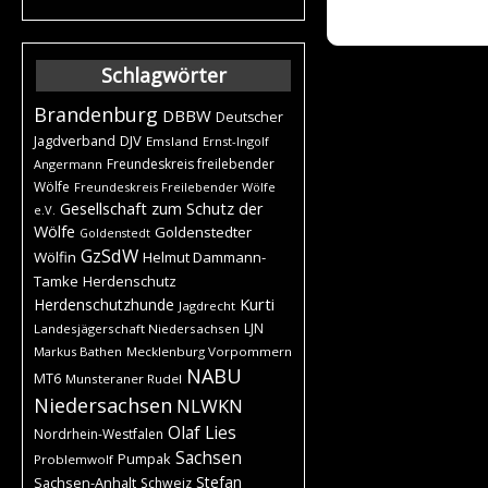
Schlagwörter
Brandenburg
DBBW
Deutscher
DJV
Jagdverband
Emsland
Ernst-Ingolf
Freundeskreis freilebender
Angermann
Wölfe
Freundeskreis Freilebender Wölfe
Gesellschaft zum Schutz der
e.V.
Wölfe
Goldenstedter
Goldenstedt
GzSdW
Wölfin
Helmut Dammann-
Tamke
Herdenschutz
Kurti
Herdenschutzhunde
Jagdrecht
LJN
Landesjägerschaft Niedersachsen
Markus Bathen
Mecklenburg Vorpommern
NABU
MT6
Munsteraner Rudel
Niedersachsen
NLWKN
Olaf Lies
Nordrhein-Westfalen
Sachsen
Pumpak
Problemwolf
Stefan
Sachsen-Anhalt
Schweiz