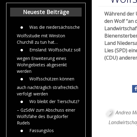
Beiträge aus de
Jahr 2015
Neueste Beiträge
Während der U
den Wolf “an d
Was die niedersächsische
Landwirtschaf
Bienensterben 
Wolfsstudie mit Winston
Churchill zu tun hat…
Land Niedersac
Emsland: Wolfsschutz soll
Lies (SPD) ein
(CDU) anderer
wegen Erweiterung eines
Wohngebietes abgesenkt
werden
Wolfsschützen können
auch nachträglich strafrechtlich
verfolgt werden
Wo bleibt der Tierschutz?
– GzSdW zum Abschuss einer
Andrea M
Wolfsfähe des Burgdorfer
Landwirtscha
Rudels
Fassungslos