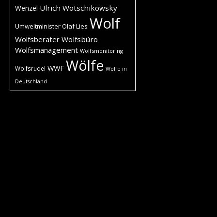
Ulrich Wotschikowsky
Wenzel
Wolf
Umweltminister Olaf Lies
Wolfsberater
Wolfsbüro
Wolfsmanagement
Wolfsmonitoring
Wölfe
WWF
Wolfsrudel
Wölfe in
Deutschland