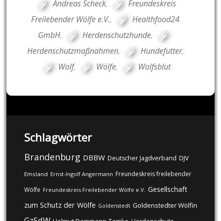
Andreas Scheck
,
Freundeskreis
Freilebender Wölfe e.V.
,
Healthfood24
GmbH
,
Herdenschutzhunde
,
Herdenschutzmaßnahmen
,
Hundefutter
,
Wolf
,
Wölfe
,
Wolfsblut
Schlagwörter
Brandenburg
DBBW
DJV
Deutscher Jagdverband
Freundeskreis freilebender
Emsland
Ernst-Ingolf Angermann
Gesellschaft
Wölfe
Freundeskreis Freilebender Wölfe e.V.
zum Schutz der Wölfe
Goldenstedter Wölfin
Goldenstedt
GzSdW