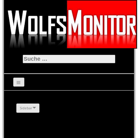
Suche
nach:
Sidebar