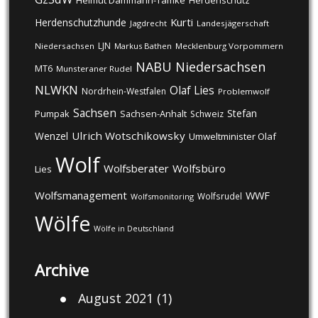
Helmut Dammann-Tamke
Herdenschutz
Kurti
Herdenschutzhunde
Jagdrecht
Landesjägerschaft
LJN
Niedersachsen
Markus Bathen
Mecklenburg Vorpommern
NABU
Niedersachsen
MT6
Munsteraner Rudel
NLWKN
Olaf Lies
Nordrhein-Westfalen
Problemwolf
Sachsen
Stefan
Pumpak
Sachsen-Anhalt
Schweiz
Ulrich Wotschikowsky
Wenzel
Umweltminister Olaf
Wolf
Wolfsberater
Wolfsbüro
Lies
Wolfsmanagement
WWF
Wolfsrudel
Wolfsmonitoring
Wölfe
Wölfe in Deutschland
Archive
August 2021
(1)