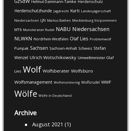
GzSdW
Helmut Dammann-Tamke
Herdenschutz
Kurti
Herdenschutzhunde
Jagdrecht
Landesjägerschaft
LJN
Niedersachsen
Markus Bathen
Mecklenburg Vorpommern
NABU
Niedersachsen
MT6
Munsteraner Rudel
NLWKN
Olaf Lies
Nordrhein-Westfalen
Problemwolf
Sachsen
Stefan
Pumpak
Sachsen-Anhalt
Schweiz
Ulrich Wotschikowsky
Wenzel
Umweltminister Olaf
Wolf
Wolfsberater
Wolfsbüro
Lies
Wolfsmanagement
WWF
Wolfsrudel
Wolfsmonitoring
Wölfe
Wölfe in Deutschland
Archive
August 2021
(1)