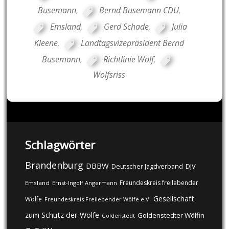
Busemann
,
Bernd Busemann CDU
,
Emsland
,
Gerd Schade
,
Julia
Kleene
,
Landtagsvizepräsident Bernd
Busemann
,
Richtlinie Wolf
,
Wolfsriss
Schlagwörter
Brandenburg
DBBW
DJV
Deutscher Jagdverband
Freundeskreis freilebender
Emsland
Ernst-Ingolf Angermann
Gesellschaft
Wölfe
Freundeskreis Freilebender Wölfe e.V.
zum Schutz der Wölfe
Goldenstedter Wölfin
Goldenstedt