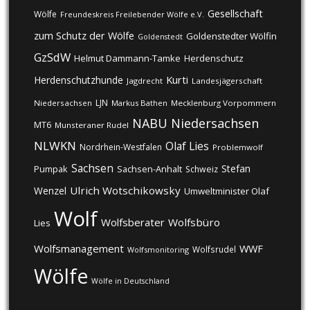
Gesellschaft
Wölfe
Freundeskreis Freilebender Wölfe e.V.
zum Schutz der Wölfe
Goldenstedter Wölfin
Goldenstedt
GzSdW
Helmut Dammann-Tamke
Herdenschutz
Kurti
Herdenschutzhunde
Jagdrecht
Landesjägerschaft
LJN
Niedersachsen
Markus Bathen
Mecklenburg Vorpommern
NABU
Niedersachsen
MT6
Munsteraner Rudel
NLWKN
Olaf Lies
Nordrhein-Westfalen
Problemwolf
Sachsen
Stefan
Pumpak
Sachsen-Anhalt
Schweiz
Ulrich Wotschikowsky
Wenzel
Umweltminister Olaf
Wolf
Wolfsberater
Wolfsbüro
Lies
Wolfsmanagement
WWF
Wolfsrudel
Wolfsmonitoring
Wölfe
Wölfe in Deutschland