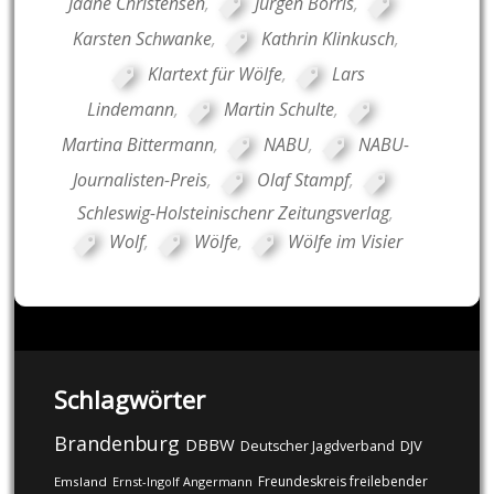
Jaane Christensen
,
Jürgen Borris
,
Karsten Schwanke
,
Kathrin Klinkusch
,
Klartext für Wölfe
,
Lars
Lindemann
,
Martin Schulte
,
Martina Bittermann
,
NABU
,
NABU-
Journalisten-Preis
,
Olaf Stampf
,
Schleswig-Holsteinischenr Zeitungsverlag
,
Wolf
,
Wölfe
,
Wölfe im Visier
Schlagwörter
Brandenburg
DBBW
DJV
Deutscher Jagdverband
Freundeskreis freilebender
Emsland
Ernst-Ingolf Angermann