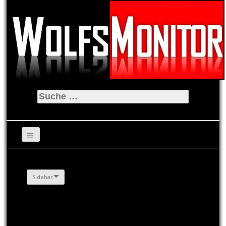
Suche
nach:
Sidebar