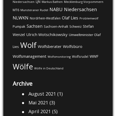
LJN
Niedersachsen
Markus Bathen
Mecklenburg Vorpommern
NABU
Niedersachsen
MT6
Munsteraner Rudel
NLWKN
Olaf Lies
Nordrhein-Westfalen
Problemwolf
Sachsen
Stefan
Pumpak
Sachsen-Anhalt
Schweiz
Ulrich Wotschikowsky
Wenzel
Umweltminister Olaf
Wolf
Wolfsberater
Wolfsbüro
Lies
Wolfsmanagement
WWF
Wolfsrudel
Wolfsmonitoring
Wölfe
Wölfe in Deutschland
Archive
August 2021
(1)
Mai 2021
(3)
April 2021
(5)