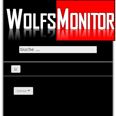
Suche
nach:
Sidebar