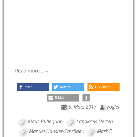
Read more… →
teilen
twittern
RSS-feed
E-Mail
3. März 2017
Vogler
Klaus Bullerjahn
,
Landkreis Uelzen
,
Manuel Häusler-Schröder
,
Mark E.