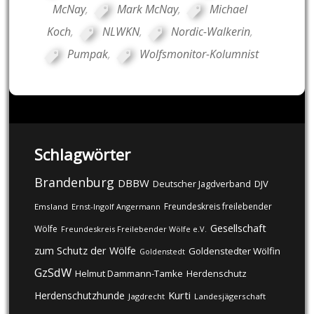
McNay
,
Mark McNay
,
Michael
Koch
,
NLWKN
,
Nordic-Walkerin
,
Pumpak
,
Wolfsmonitor-Kolumnist
Schlagwörter
Brandenburg
DBBW
DJV
Deutscher Jagdverband
Freundeskreis freilebender
Emsland
Ernst-Ingolf Angermann
Gesellschaft
Wölfe
Freundeskreis Freilebender Wölfe e.V.
zum Schutz der Wölfe
Goldenstedter Wölfin
Goldenstedt
GzSdW
Helmut Dammann-Tamke
Herdenschutz
Kurti
Herdenschutzhunde
Jagdrecht
Landesjägerschaft