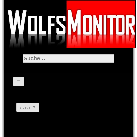
Suche
nach:
Sidebar