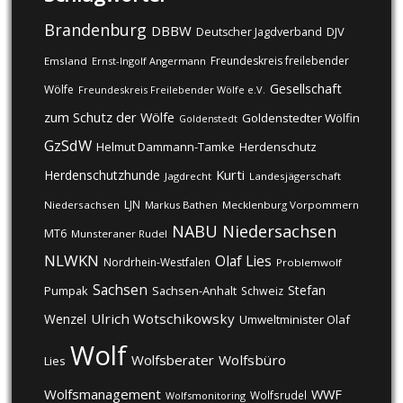
Brandenburg
DBBW
DJV
Deutscher Jagdverband
Freundeskreis freilebender
Emsland
Ernst-Ingolf Angermann
Gesellschaft
Wölfe
Freundeskreis Freilebender Wölfe e.V.
zum Schutz der Wölfe
Goldenstedter Wölfin
Goldenstedt
GzSdW
Helmut Dammann-Tamke
Herdenschutz
Kurti
Herdenschutzhunde
Jagdrecht
Landesjägerschaft
LJN
Niedersachsen
Markus Bathen
Mecklenburg Vorpommern
NABU
Niedersachsen
MT6
Munsteraner Rudel
NLWKN
Olaf Lies
Nordrhein-Westfalen
Problemwolf
Sachsen
Stefan
Pumpak
Sachsen-Anhalt
Schweiz
Ulrich Wotschikowsky
Wenzel
Umweltminister Olaf
Wolf
Wolfsberater
Wolfsbüro
Lies
Wolfsmanagement
WWF
Wolfsrudel
Wolfsmonitoring