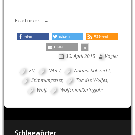
Read more… →
teilen
twittern
RSS-feed
E-Mail
30. April 2015
Vogler
EU
,
NABU
,
Naturschutzrecht
,
Stimmungstest
,
Tag des Wolfes
,
Wolf
,
Wolfsmonitoringjahr
Schlagwörter