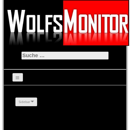
Suche
nach:
Sidebar