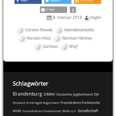
teilen
twittern
RSS-feed
E-Mail
8. Februar 2018
Vogler
Carsten Nowak
,
Hybridendebatte
,
Karsten Hilse
,
Norman Härtner
,
Sachsen
,
Wolf
Schlagwörter
Brandenburg
DBBW
DJV
Deutscher Jagdverband
Freundeskreis freilebender
Emsland
Ernst-Ingolf Angermann
Gesellschaft
Wölfe
Freundeskreis Freilebender Wölfe e.V.