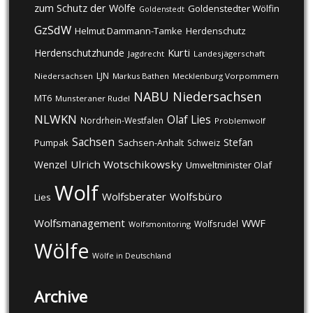
zum Schutz der Wölfe
Goldenstedter Wölfin
Goldenstedt
GzSdW
Helmut Dammann-Tamke
Herdenschutz
Kurti
Herdenschutzhunde
Jagdrecht
Landesjägerschaft
LJN
Niedersachsen
Markus Bathen
Mecklenburg Vorpommern
NABU
Niedersachsen
MT6
Munsteraner Rudel
NLWKN
Olaf Lies
Nordrhein-Westfalen
Problemwolf
Sachsen
Stefan
Pumpak
Sachsen-Anhalt
Schweiz
Ulrich Wotschikowsky
Wenzel
Umweltminister Olaf
Wolf
Wolfsberater
Wolfsbüro
Lies
Wolfsmanagement
WWF
Wolfsrudel
Wolfsmonitoring
Wölfe
Wölfe in Deutschland
Archive