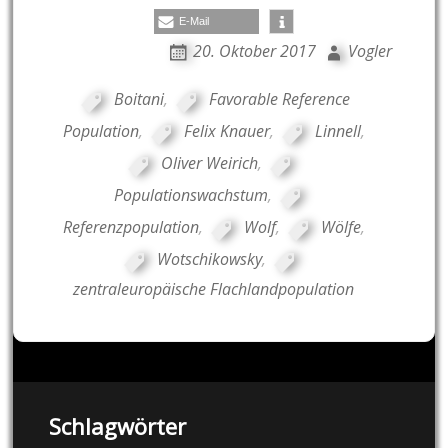
E-Mail
20. Oktober 2017
Vogler
Boitani
,
Favorable Reference
Population
,
Felix Knauer
,
Linnell
,
Oliver Weirich
,
Populationswachstum
,
Referenzpopulation
,
Wolf
,
Wölfe
,
Wotschikowsky
,
zentraleuropäische Flachlandpopulation
Schlagwörter