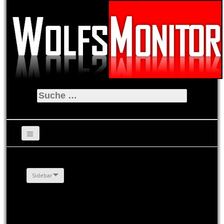
Suche
nach:
Sidebar