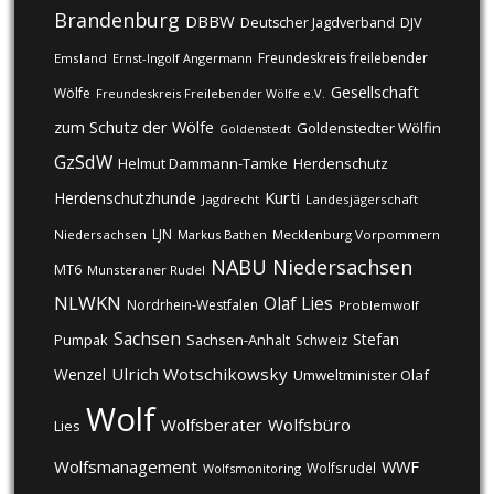
Brandenburg
DBBW
DJV
Deutscher Jagdverband
Freundeskreis freilebender
Emsland
Ernst-Ingolf Angermann
Gesellschaft
Wölfe
Freundeskreis Freilebender Wölfe e.V.
zum Schutz der Wölfe
Goldenstedter Wölfin
Goldenstedt
GzSdW
Helmut Dammann-Tamke
Herdenschutz
Kurti
Herdenschutzhunde
Jagdrecht
Landesjägerschaft
LJN
Niedersachsen
Markus Bathen
Mecklenburg Vorpommern
NABU
Niedersachsen
MT6
Munsteraner Rudel
NLWKN
Olaf Lies
Nordrhein-Westfalen
Problemwolf
Sachsen
Stefan
Pumpak
Sachsen-Anhalt
Schweiz
Ulrich Wotschikowsky
Wenzel
Umweltminister Olaf
Wolf
Wolfsberater
Wolfsbüro
Lies
Wolfsmanagement
WWF
Wolfsrudel
Wolfsmonitoring