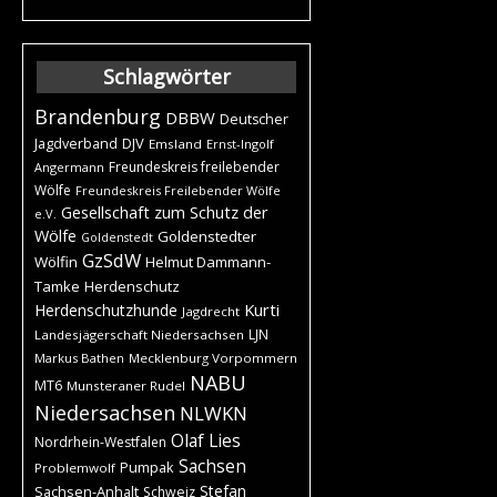
Schlagwörter
Brandenburg
DBBW
Deutscher
DJV
Jagdverband
Emsland
Ernst-Ingolf
Freundeskreis freilebender
Angermann
Wölfe
Freundeskreis Freilebender Wölfe
Gesellschaft zum Schutz der
e.V.
Wölfe
Goldenstedter
Goldenstedt
GzSdW
Wölfin
Helmut Dammann-
Tamke
Herdenschutz
Kurti
Herdenschutzhunde
Jagdrecht
LJN
Landesjägerschaft Niedersachsen
Markus Bathen
Mecklenburg Vorpommern
NABU
MT6
Munsteraner Rudel
Niedersachsen
NLWKN
Olaf Lies
Nordrhein-Westfalen
Sachsen
Pumpak
Problemwolf
Stefan
Sachsen-Anhalt
Schweiz