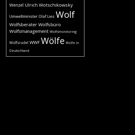
Ulrich Wotschikowsky
Wenzel
Wolf
Umweltminister Olaf Lies
Wolfsberater
Wolfsbüro
Wolfsmanagement
Wolfsmonitoring
Wölfe
WWF
Wolfsrudel
Wölfe in
Deutschland