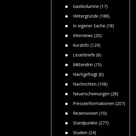
n
Gefährlic
Wolf faszi
Gastkolumne
(17)
Wolfs ge
dem Men
Hintergründe
(188)
Jim Bran
In eigener Sache
(18)
Warum W
Mensche
Interviews
(20)
gelegentl
Kurzinfo
(129)
Dr. Frank
Die Jagd,
Leserbriefe
(6)
und die J
Mittendrin
(15)
Nachgefragt
(6)
Nachrichten
(108)
Neuerscheinungen
(28)
Presseinformationen
(207)
Rezensionen
(10)
Standpunkte
(277)
Studien
(24)