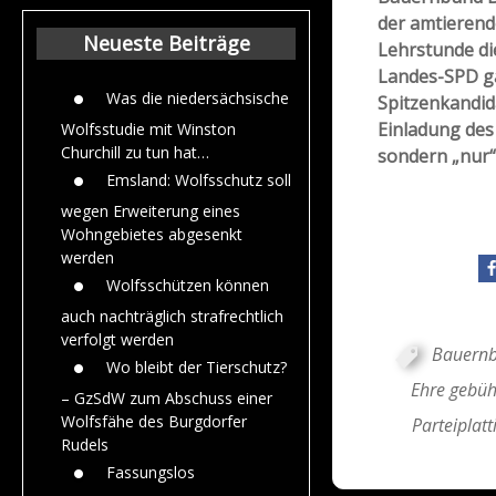
Beiträge aus de
der amtierend
Jahr 2015
Neueste Beiträge
Lehrstunde di
Landes-SPD ga
Was die niedersächsische
Spitzenkandid
Einladung des
Wolfsstudie mit Winston
Churchill zu tun hat…
sondern „nur“ 
Emsland: Wolfsschutz soll
wegen Erweiterung eines
Wohngebietes abgesenkt
werden
Wolfsschützen können
auch nachträglich strafrechtlich
verfolgt werden
Bauern
Wo bleibt der Tierschutz?
Ehre gebüh
– GzSdW zum Abschuss einer
Wolfsfähe des Burgdorfer
Parteiplatt
Rudels
Fassungslos