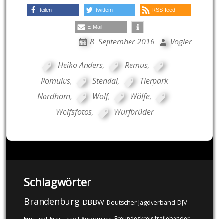
teilen
twittern
RSS-feed
E-Mail
8. September 2016
Vogler
Heiko Anders
,
Remus
,
Romulus
,
Stendal
,
Tierpark
Nordhorn
,
Wolf
,
Wölfe
,
Wolfsfotos
,
Wurfbrüder
Schlagwörter
Brandenburg
DBBW
DJV
Deutscher Jagdverband
Freundeskreis freilebender
Emsland
Ernst-Ingolf Angermann