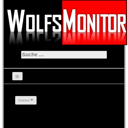
Suche
nach:
Sidebar