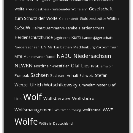
Gesellschaft
Wölfe
Freundeskreis Freilebender Wölfe e.V.
zum Schutz der Wölfe
Goldenstedter Wölfin
Goldenstedt
GzSdW
Helmut Dammann-Tamke
Herdenschutz
Kurti
Herdenschutzhunde
Jagdrecht
Landesjägerschaft
LJN
Niedersachsen
Markus Bathen
Mecklenburg Vorpommern
NABU
Niedersachsen
MT6
Munsteraner Rudel
NLWKN
Olaf Lies
Nordrhein-Westfalen
Problemwolf
Sachsen
Stefan
Pumpak
Sachsen-Anhalt
Schweiz
Ulrich Wotschikowsky
Wenzel
Umweltminister Olaf
Wolf
Wolfsberater
Wolfsbüro
Lies
Wolfsmanagement
WWF
Wolfsrudel
Wolfsmonitoring
Wölfe
Wölfe in Deutschland