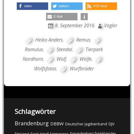
teilen
twittern
RSS-feed
E-Mail
8. September 2016
Vogler
Heiko Anders
,
Remus
,
Romulus
,
Stendal
,
Tierpark
Nordhorn
,
Wolf
,
Wölfe
,
Wolfsfotos
,
Wurfbrüder
Schlagwörter
Brandenburg
DBBW
DJV
Deutscher Jagdverband
Freundeskreis freilebender
Emsland
Ernst-Ingolf Angermann