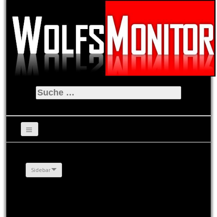
Suche
nach:
Sidebar