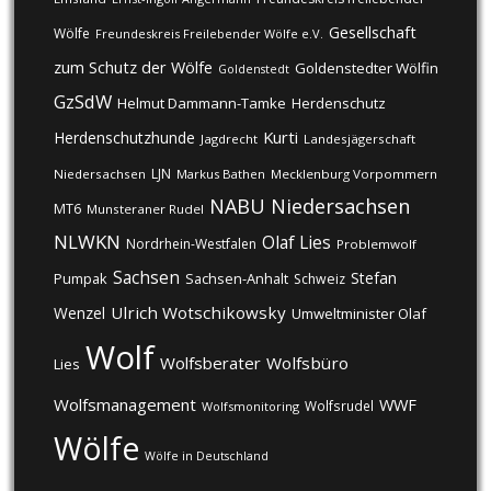
Gesellschaft
Wölfe
Freundeskreis Freilebender Wölfe e.V.
zum Schutz der Wölfe
Goldenstedter Wölfin
Goldenstedt
GzSdW
Helmut Dammann-Tamke
Herdenschutz
Kurti
Herdenschutzhunde
Jagdrecht
Landesjägerschaft
LJN
Niedersachsen
Markus Bathen
Mecklenburg Vorpommern
NABU
Niedersachsen
MT6
Munsteraner Rudel
NLWKN
Olaf Lies
Nordrhein-Westfalen
Problemwolf
Sachsen
Stefan
Pumpak
Sachsen-Anhalt
Schweiz
Ulrich Wotschikowsky
Wenzel
Umweltminister Olaf
Wolf
Wolfsberater
Wolfsbüro
Lies
Wolfsmanagement
WWF
Wolfsrudel
Wolfsmonitoring
Wölfe
Wölfe in Deutschland