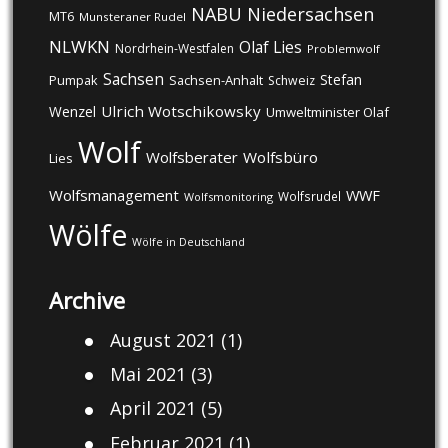
NABU
Niedersachsen
MT6
Munsteraner Rudel
NLWKN
Olaf Lies
Nordrhein-Westfalen
Problemwolf
Sachsen
Stefan
Pumpak
Sachsen-Anhalt
Schweiz
Ulrich Wotschikowsky
Wenzel
Umweltminister Olaf
Wolf
Wolfsberater
Wolfsbüro
Lies
Wolfsmanagement
WWF
Wolfsrudel
Wolfsmonitoring
Wölfe
Wölfe in Deutschland
Archive
August 2021
(1)
Mai 2021
(3)
April 2021
(5)
Februar 2021
(1)