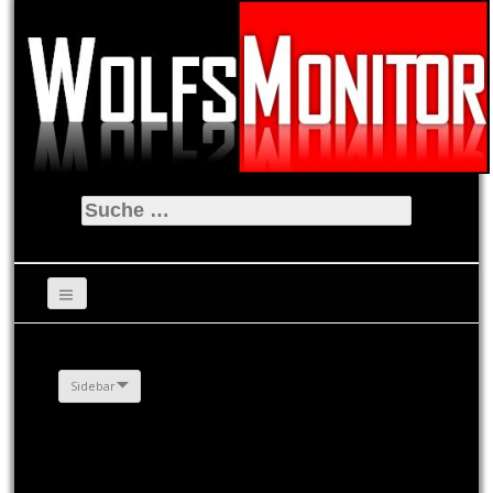
Suche
nach:
Sidebar