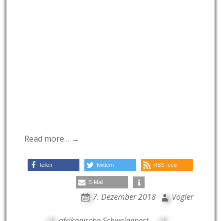
Read more… →
teilen
twittern
RSS-feed
E-Mail
7. Dezember 2018
Vogler
afrikanische Schweinepest
,