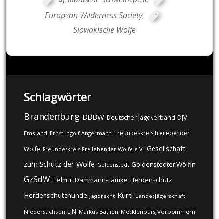
European Wilderness Society
,
Slowakische Wölfe
Schlagwörter
Brandenburg
DBBW
DJV
Deutscher Jagdverband
Freundeskreis freilebender
Emsland
Ernst-Ingolf Angermann
Gesellschaft
Wölfe
Freundeskreis Freilebender Wölfe e.V.
zum Schutz der Wölfe
Goldenstedter Wölfin
Goldenstedt
GzSdW
Helmut Dammann-Tamke
Herdenschutz
Kurti
Herdenschutzhunde
Jagdrecht
Landesjägerschaft
LJN
Niedersachsen
Markus Bathen
Mecklenburg Vorpommern