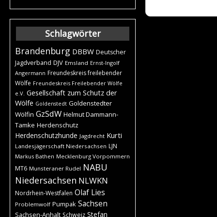
Schlagwörter
Brandenburg
DBBW
Deutscher
DJV
Jagdverband
Emsland
Ernst-Ingolf
Freundeskreis freilebender
Angermann
Wölfe
Freundeskreis Freilebender Wölfe
Gesellschaft zum Schutz der
e.V.
Wölfe
Goldenstedter
Goldenstedt
GzSdW
Wölfin
Helmut Dammann-
Tamke
Herdenschutz
Kurti
Herdenschutzhunde
Jagdrecht
LJN
Landesjägerschaft Niedersachsen
Markus Bathen
Mecklenburg Vorpommern
NABU
MT6
Munsteraner Rudel
Niedersachsen
NLWKN
Olaf Lies
Nordrhein-Westfalen
Sachsen
Pumpak
Problemwolf
Stefan
Sachsen-Anhalt
Schweiz