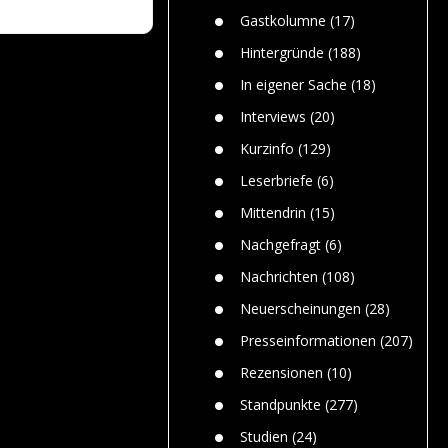
n
Gefährlic
Wolf faszi
Gastkolumne
(17)
Wolfs ge
dem Men
Hintergründe
(188)
Jim Bran
In eigener Sache
(18)
Warum W
Mensche
Interviews
(20)
gelegentl
Kurzinfo
(129)
Dr. Frank
Die Jagd,
Leserbriefe
(6)
und die J
Mittendrin
(15)
Nachgefragt
(6)
Nachrichten
(108)
Neuerscheinungen
(28)
Presseinformationen
(207)
Rezensionen
(10)
Standpunkte
(277)
Studien
(24)