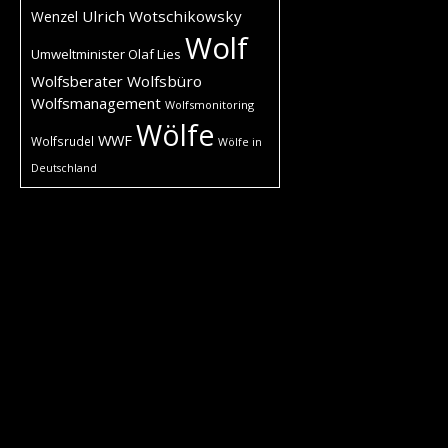
Ulrich Wotschikowsky
Wenzel
Wolf
Umweltminister Olaf Lies
Wolfsberater
Wolfsbüro
Wolfsmanagement
Wolfsmonitoring
Wölfe
WWF
Wolfsrudel
Wölfe in
Deutschland