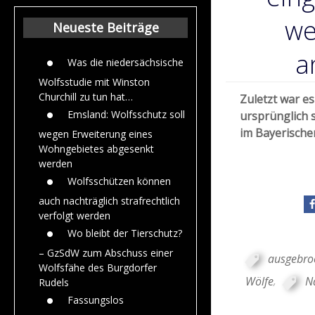
Beiträge aus de
Jahr 2015
we
Neueste Beiträge
a
Was die niedersächsische
Wolfsstudie mit Winston
Churchill zu tun hat…
Zuletzt war e
Emsland: Wolfsschutz soll
ursprünglich 
im Bayerische
wegen Erweiterung eines
Wohngebietes abgesenkt
werden
Wolfsschützen können
auch nachträglich strafrechtlich
verfolgt werden
Wo bleibt der Tierschutz?
– GzSdW zum Abschuss einer
ausgebro
Wolfsfähe des Burgdorfer
Wölfe
,
Na
Rudels
Fassungslos