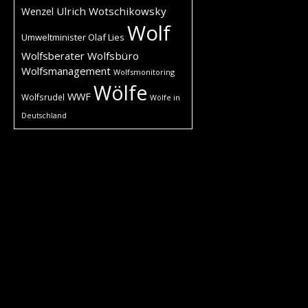
Ulrich Wotschikowsky
Wenzel
Wolf
Umweltminister Olaf Lies
Wolfsberater
Wolfsbüro
Wolfsmanagement
Wolfsmonitoring
Wölfe
WWF
Wolfsrudel
Wölfe in
Deutschland