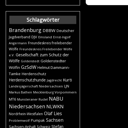
Schlagwörter
Brandenburg
DBBW
Deutscher
DJV
Jagdverband
Emsland
Ernst-Ingolf
Freundeskreis freilebender
Angermann
Wölfe
Freundeskreis Freilebender Wölfe
Gesellschaft zum Schutz der
e.V.
Wölfe
Goldenstedter
Goldenstedt
GzSdW
Wölfin
Helmut Dammann-
Tamke
Herdenschutz
Kurti
Herdenschutzhunde
Jagdrecht
LJN
Landesjägerschaft Niedersachsen
Markus Bathen
Mecklenburg Vorpommern
NABU
MT6
Munsteraner Rudel
Niedersachsen
NLWKN
Olaf Lies
Nordrhein-Westfalen
Sachsen
Pumpak
Problemwolf
Stefan
Sachsen-Anhalt
Schweiz