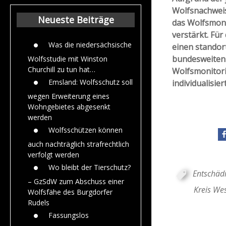
Beiträge aus de
Wolfsnachweis
Jahr 2015
Neueste Beiträge
das Wolfsmon
verstärkt. Fü
Was die niedersächsische
einen standor
bundesweiten 
Wolfsstudie mit Winston
Churchill zu tun hat…
Wolfsmonitori
Emsland: Wolfsschutz soll
individualisie
wegen Erweiterung eines
Wohngebietes abgesenkt
werden
Wolfsschützen können
auch nachträglich strafrechtlich
verfolgt werden
Wo bleibt der Tierschutz?
Entschäd
– GzSdW zum Abschuss einer
Kreis We
Wolfsfähe des Burgdorfer
Rudels
Fassungslos