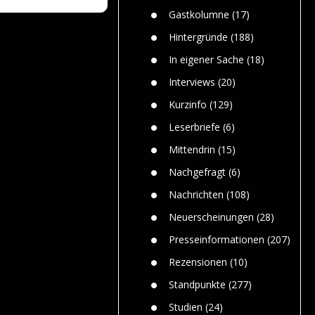
n
Gefährlic
Wolf faszi
Gastkolumne
(17)
Wolfs ge
dem Men
Hintergründe
(188)
Jim Bran
In eigener Sache
(18)
Warum W
Mensche
Interviews
(20)
gelegentl
Kurzinfo
(129)
Dr. Frank
Die Jagd,
Leserbriefe
(6)
und die J
Mittendrin
(15)
Nachgefragt
(6)
Nachrichten
(108)
Neuerscheinungen
(28)
Presseinformationen
(207)
Rezensionen
(10)
Standpunkte
(277)
Studien
(24)