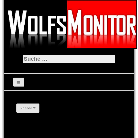
Suche
nach:
Sidebar