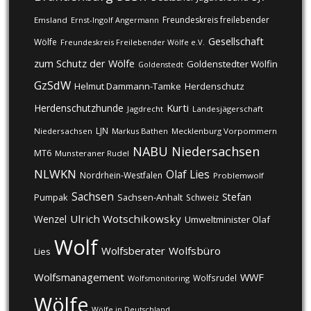
Freundeskreis freilebender
Emsland
Ernst-Ingolf Angermann
Gesellschaft
Wölfe
Freundeskreis Freilebender Wölfe e.V.
zum Schutz der Wölfe
Goldenstedter Wölfin
Goldenstedt
GzSdW
Helmut Dammann-Tamke
Herdenschutz
Kurti
Herdenschutzhunde
Jagdrecht
Landesjägerschaft
LJN
Niedersachsen
Markus Bathen
Mecklenburg Vorpommern
NABU
Niedersachsen
MT6
Munsteraner Rudel
NLWKN
Olaf Lies
Nordrhein-Westfalen
Problemwolf
Sachsen
Stefan
Pumpak
Sachsen-Anhalt
Schweiz
Ulrich Wotschikowsky
Wenzel
Umweltminister Olaf
Wolf
Wolfsberater
Wolfsbüro
Lies
Wolfsmanagement
WWF
Wolfsrudel
Wolfsmonitoring
Wölfe
Wölfe in Deutschland