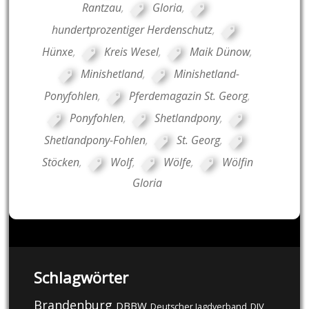
Rantzau
,
Gloria
,
hundertprozentiger Herdenschutz
,
Hünxe
,
Kreis Wesel
,
Maik Dünow
,
Minishetland
,
Minishetland-
Ponyfohlen
,
Pferdemagazin St. Georg
,
Ponyfohlen
,
Shetlandpony
,
Shetlandpony-Fohlen
,
St. Georg
,
Stöcken
,
Wolf
,
Wölfe
,
Wölfin
Gloria
Schlagwörter
Brandenburg
DBBW
DJV
Deutscher Jagdverband