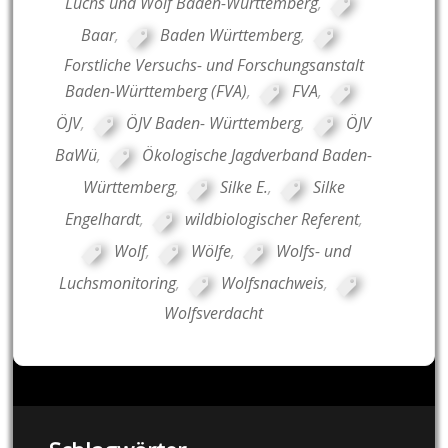
Luchs und Wolf Baden-Württemberg
,
Baar
,
Baden Württemberg
,
Forstliche Versuchs- und Forschungsanstalt
Baden-Württemberg (FVA)
,
FVA
,
ÖJV
,
ÖJV Baden- Württemberg
,
ÖJV
BaWü
,
Ökologische Jagdverband Baden-
Württemberg
,
Silke E.
,
Silke
Engelhardt
,
wildbiologischer Referent
,
Wolf
,
Wölfe
,
Wolfs- und
Luchsmonitoring
,
Wolfsnachweis
,
Wolfsverdacht