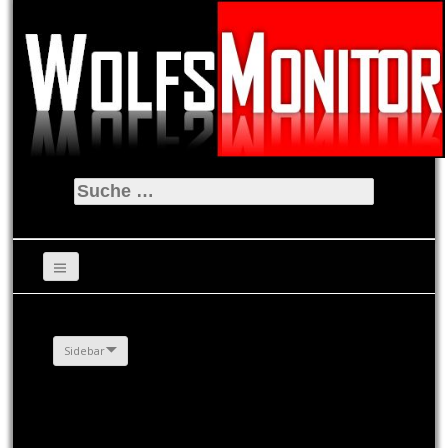
Suche
nach:
Sidebar