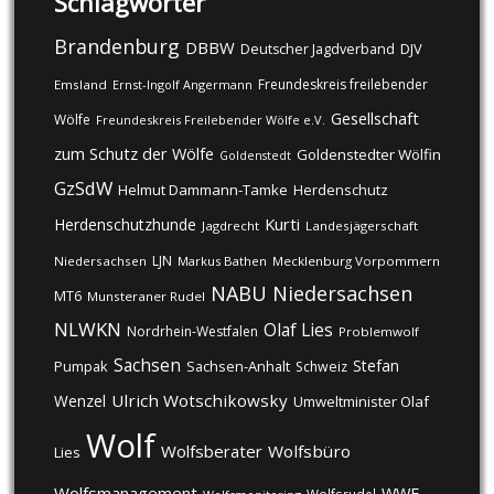
Schlagwörter
Brandenburg
DBBW
DJV
Deutscher Jagdverband
Freundeskreis freilebender
Emsland
Ernst-Ingolf Angermann
Gesellschaft
Wölfe
Freundeskreis Freilebender Wölfe e.V.
zum Schutz der Wölfe
Goldenstedter Wölfin
Goldenstedt
GzSdW
Helmut Dammann-Tamke
Herdenschutz
Kurti
Herdenschutzhunde
Jagdrecht
Landesjägerschaft
LJN
Niedersachsen
Markus Bathen
Mecklenburg Vorpommern
NABU
Niedersachsen
MT6
Munsteraner Rudel
NLWKN
Olaf Lies
Nordrhein-Westfalen
Problemwolf
Sachsen
Stefan
Pumpak
Sachsen-Anhalt
Schweiz
Ulrich Wotschikowsky
Wenzel
Umweltminister Olaf
Wolf
Wolfsberater
Wolfsbüro
Lies
Wolfsmanagement
WWF