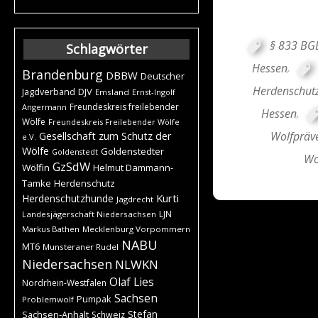
§ 833 BG
Schlagwörter
Hessen
,
Brandenburg
DBBW
Deutscher
Herdenschutz
DJV
Jagdverband
Emsland
Ernst-Ingolf
Freundeskreis freilebender
Angermann
Hessen
,
Wölfe
Freundeskreis Freilebender Wölfe
Wolfpräv
Gesellschaft zum Schutz der
e.V.
Wölfe
Goldenstedter
Goldenstedt
Wo
GzSdW
Wölfin
Helmut Dammann-
Tamke
Herdenschutz
Kurti
Herdenschutzhunde
Jagdrecht
LJN
Landesjägerschaft Niedersachsen
Markus Bathen
Mecklenburg Vorpommern
NABU
MT6
Munsteraner Rudel
Niedersachsen
NLWKN
Olaf Lies
Nordrhein-Westfalen
Sachsen
Pumpak
Problemwolf
Stefan
Sachsen-Anhalt
Schweiz