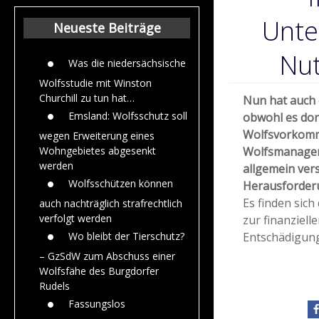
Beiträge aus de
Jahr 2015
Unte
Neueste Beiträge
Nut
Was die niedersächsische
Wolfsstudie mit Winston
Churchill zu tun hat…
Nun hat auch
Emsland: Wolfsschutz soll
obwohl es dor
Wolfsvorkomm
wegen Erweiterung eines
Wolfsmanageme
Wohngebietes abgesenkt
werden
allgemein ver
Wolfsschützen können
Herausforder
Es finden sic
auch nachträglich strafrechtlich
verfolgt werden
zur finanzie
Entschädigung
Wo bleibt der Tierschutz?
– GzSdW zum Abschuss einer
Wolfsfähe des Burgdorfer
Rudels
Fassungslos