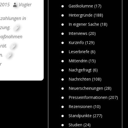
n
Gefährlic
 2015
Vogler
Wolf faszi
Gastkolumne
(17)
Wolfs ge
dem Men
Hintergründe
(188)
zahlungen in
Jim Bran
In eigener Sache
(18)
tzung
,
Warum W
Mensche
Interviews
(20)
maßnahmen
gelegentl
Kurzinfo
(129)
rät
,
Dr. Frank
Die Jagd,
Leserbriefe
(6)
n
,
und die J
Mittendrin
(15)
r
Nachgefragt
(6)
Nachrichten
(108)
Neuerscheinungen
(28)
Presseinformationen
(207)
Rezensionen
(10)
Standpunkte
(277)
Studien
(24)