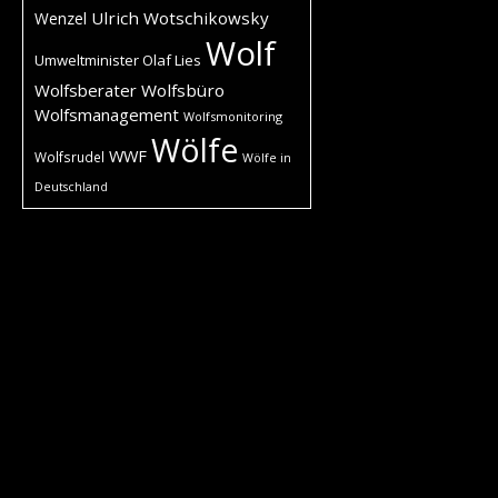
Ulrich Wotschikowsky
Wenzel
Wolf
Umweltminister Olaf Lies
Wolfsberater
Wolfsbüro
Wolfsmanagement
Wolfsmonitoring
Wölfe
WWF
Wolfsrudel
Wölfe in
Deutschland