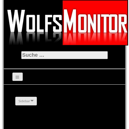
Suche
nach:
Sidebar