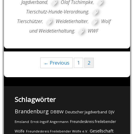
Jagdverband
,
Olaf Tschimpke
,
Tierschutz-Hunde-Verordnung
,
Tierschützer
,
Weidetierhalter
,
Wolf
und Weidetierhaltung
,
WWF
Posts
← Previous
1
2
navigation
Schlagwörter
Brandenburg
DBBW
DJV
Deutscher Jagdverband
Freundeskreis freilebender
Emsland
Ernst-Ingolf Angermann
Gesellschaft
Wölfe
Freundeskreis Freilebender Wölfe e.V.