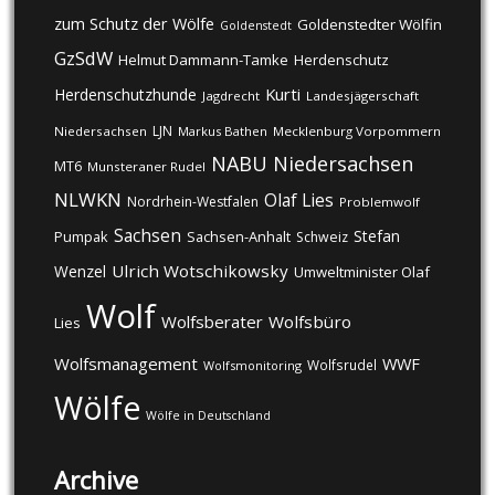
zum Schutz der Wölfe
Goldenstedter Wölfin
Goldenstedt
GzSdW
Helmut Dammann-Tamke
Herdenschutz
Kurti
Herdenschutzhunde
Jagdrecht
Landesjägerschaft
LJN
Niedersachsen
Markus Bathen
Mecklenburg Vorpommern
NABU
Niedersachsen
MT6
Munsteraner Rudel
NLWKN
Olaf Lies
Nordrhein-Westfalen
Problemwolf
Sachsen
Stefan
Pumpak
Sachsen-Anhalt
Schweiz
Ulrich Wotschikowsky
Wenzel
Umweltminister Olaf
Wolf
Wolfsberater
Wolfsbüro
Lies
Wolfsmanagement
WWF
Wolfsrudel
Wolfsmonitoring
Wölfe
Wölfe in Deutschland
Archive