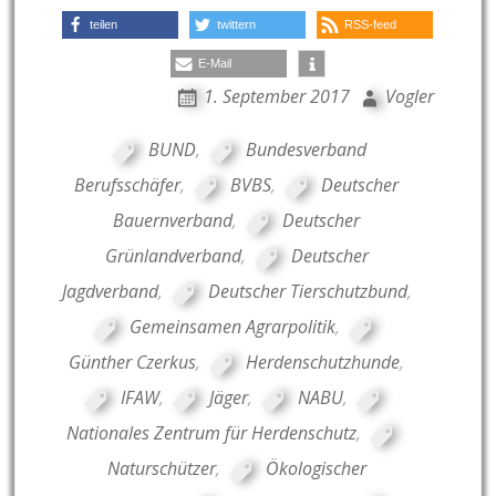
teilen
twittern
RSS-feed
E-Mail
1. September 2017
Vogler
BUND
,
Bundesverband
Berufsschäfer
,
BVBS
,
Deutscher
Bauernverband
,
Deutscher
Grünlandverband
,
Deutscher
Jagdverband
,
Deutscher Tierschutzbund
,
Gemeinsamen Agrarpolitik
,
Günther Czerkus
,
Herdenschutzhunde
,
IFAW
,
Jäger
,
NABU
,
Nationales Zentrum für Herdenschutz
,
Naturschützer
,
Ökologischer