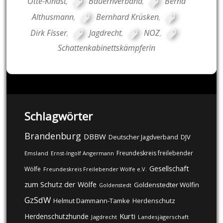
Otte-Kinast
,
Bauernverband
,
Bernd
Althusmann
,
Bernhard Krüsken
,
Dirk Fisser
,
Jagdrecht
,
NOZ
,
Schattenkabinettskämpferin
Schlagwörter
Brandenburg
DBBW
DJV
Deutscher Jagdverband
Freundeskreis freilebender
Emsland
Ernst-Ingolf Angermann
Gesellschaft
Wölfe
Freundeskreis Freilebender Wölfe e.V.
zum Schutz der Wölfe
Goldenstedter Wölfin
Goldenstedt
GzSdW
Helmut Dammann-Tamke
Herdenschutz
Kurti
Herdenschutzhunde
Jagdrecht
Landesjägerschaft