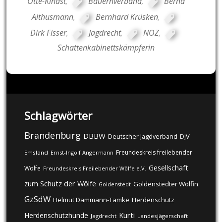
Otte-Kinast
,
Bauernverband
,
Bernd
Althusmann
,
Bernhard Krüsken
,
Dirk Fisser
,
Jagdrecht
,
NOZ
,
Schattenkabinettskämpferin
Schlagwörter
Brandenburg
DBBW
DJV
Deutscher Jagdverband
Freundeskreis freilebender
Emsland
Ernst-Ingolf Angermann
Gesellschaft
Wölfe
Freundeskreis Freilebender Wölfe e.V.
zum Schutz der Wölfe
Goldenstedter Wölfin
Goldenstedt
GzSdW
Helmut Dammann-Tamke
Herdenschutz
Kurti
Herdenschutzhunde
Jagdrecht
Landesjägerschaft