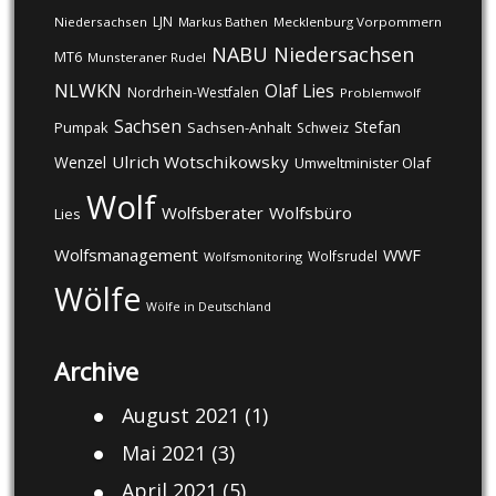
LJN
Niedersachsen
Markus Bathen
Mecklenburg Vorpommern
NABU
Niedersachsen
MT6
Munsteraner Rudel
NLWKN
Olaf Lies
Nordrhein-Westfalen
Problemwolf
Sachsen
Stefan
Pumpak
Sachsen-Anhalt
Schweiz
Ulrich Wotschikowsky
Wenzel
Umweltminister Olaf
Wolf
Wolfsberater
Wolfsbüro
Lies
Wolfsmanagement
WWF
Wolfsrudel
Wolfsmonitoring
Wölfe
Wölfe in Deutschland
Archive
August 2021
(1)
Mai 2021
(3)
April 2021
(5)