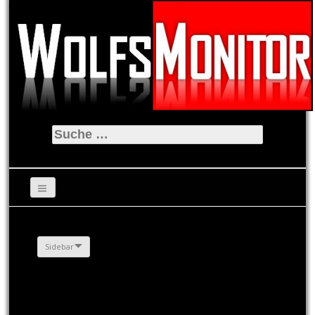
Suche
nach:
Sidebar