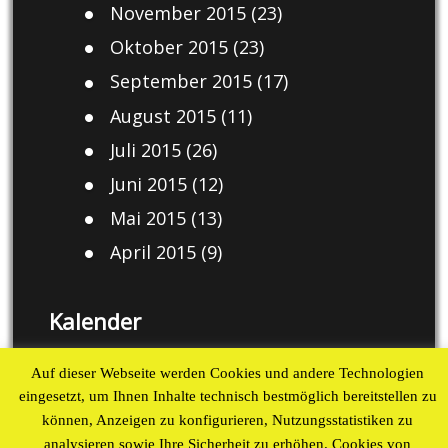
November 2015
(23)
Oktober 2015
(23)
September 2015
(17)
August 2015
(11)
Juli 2015
(26)
Juni 2015
(12)
Mai 2015
(13)
April 2015
(9)
Kalender
August 2026
Auf dieser Webseite werden Cookies und andere Technologien
eingesetzt, um Ihnen Inhalte technisch bestmöglich bereitstellen zu
M
D
M
D
F
S
S
können, Anzeigen zu konfigurieren, Nutzungsstatistiken zu
1
2
analysieren sowie Ihre Sicherheit zu erhöhen. Cookies von