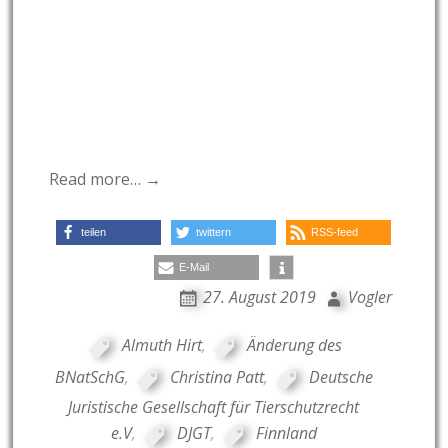
Read more… →
teilen
twittern
RSS-feed
E-Mail
27. August 2019
Vogler
Almuth Hirt
,
Änderung des
BNatSchG
,
Christina Patt
,
Deutsche
Juristische Gesellschaft für Tierschutzrecht
e.V
,
DJGT
,
Finnland