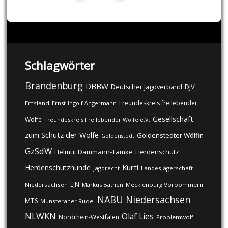
Schlagwörter
Brandenburg
DBBW
DJV
Deutscher Jagdverband
Freundeskreis freilebender
Emsland
Ernst-Ingolf Angermann
Gesellschaft
Wölfe
Freundeskreis Freilebender Wölfe e.V.
zum Schutz der Wölfe
Goldenstedter Wölfin
Goldenstedt
GzSdW
Helmut Dammann-Tamke
Herdenschutz
Kurti
Herdenschutzhunde
Jagdrecht
Landesjägerschaft
LJN
Niedersachsen
Markus Bathen
Mecklenburg Vorpommern
NABU
Niedersachsen
MT6
Munsteraner Rudel
NLWKN
Olaf Lies
Nordrhein-Westfalen
Problemwolf