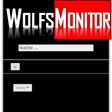
Suche
nach:
Sidebar