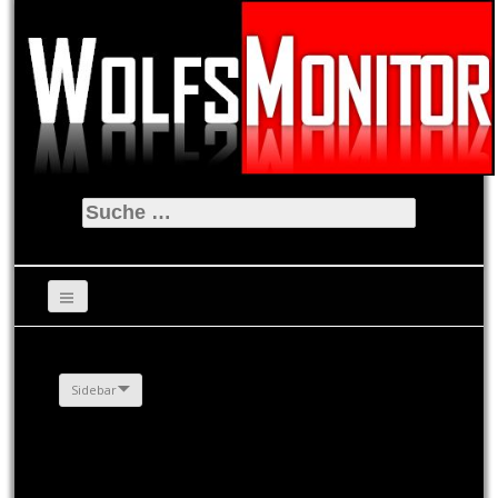
Suche
nach:
Sidebar