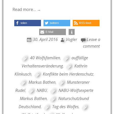
Read more… →
teilen
twittern
RSS-feed
E-Mail
30. April 2016
Vogler
Leave a
comment
40 Wolfsfamilien
,
auffällige
Verhaltensveränderung
,
Kathrin
Klinkusch
,
Konflikte beim Herdenschutz
,
Markus Bathen
,
Munsteraner
Rudel
,
NABU
,
NABU-Wolfsexperte
Markus Bathen
,
Naturschutzbund
Deutschland
,
Tag des Wolfes
,