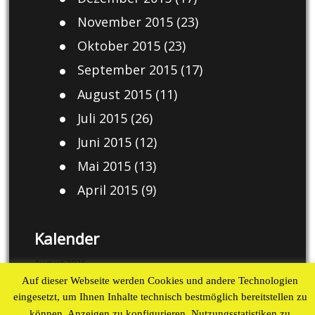
November 2015
(23)
Oktober 2015
(23)
September 2015
(17)
August 2015
(11)
Juli 2015
(26)
Juni 2015
(12)
Mai 2015
(13)
April 2015
(9)
Kalender
August 2026
Auf dieser Webseite werden Cookies und andere Technologien
M
D
M
D
F
S
S
eingesetzt, um Ihnen Inhalte technisch bestmöglich bereitstellen zu
1
2
können, Anzeigen zu konfigurieren, Nutzungsstatistiken zu