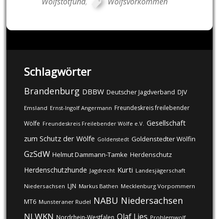
Wolfstotfund
,
Wolfsvorkommen
Schlagwörter
Brandenburg
DBBW
DJV
Deutscher Jagdverband
Freundeskreis freilebender
Emsland
Ernst-Ingolf Angermann
Gesellschaft
Wölfe
Freundeskreis Freilebender Wölfe e.V.
zum Schutz der Wölfe
Goldenstedter Wölfin
Goldenstedt
GzSdW
Helmut Dammann-Tamke
Herdenschutz
Kurti
Herdenschutzhunde
Jagdrecht
Landesjägerschaft
LJN
Niedersachsen
Markus Bathen
Mecklenburg Vorpommern
NABU
Niedersachsen
MT6
Munsteraner Rudel
NLWKN
Olaf Lies
Nordrhein-Westfalen
Problemwolf