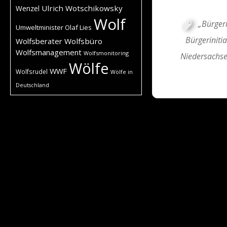
Ulrich Wotschikowsky
Wenzel
Wolf
„Bürgeri
Umweltminister Olaf Lies
Bürgerinitia
Wolfsberater
Wolfsbüro
Wolfsmanagement
Wolfsmonitoring
Niedersachse
Wölfe
WWF
Wolfsrudel
Wölfe in
Deutschland