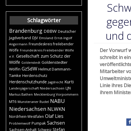
Schw
gege
Schlagwörter
Brandenburg
DBBW
und 
Deutscher
DJV
Jagdverband
Emsland
Ernst-Ingolf
Freundeskreis freilebender
Angermann
Der Vorwurf w
Wölfe
Freundeskreis Freilebender Wölfe
Gesellschaft zum Schutz der
e.V.
schreibt in e
Wölfe
Goldenstedter
Goldenstedt
veröffentlicht
GzSdW
Wölfin
Helmut Dammann-
Mitarbeiter v
Tamke
Herdenschutz
Umweltministe
Kurti
Herdenschutzhunde
Jagdrecht
Linie ihres Di
LJN
Landesjägerschaft Niedersachsen
ihrem Ministe
Markus Bathen
Mecklenburg Vorpommern
NABU
MT6
Munsteraner Rudel
Niedersachsen
NLWKN
Olaf Lies
Nordrhein-Westfalen
Sachsen
Pumpak
Problemwolf
Stefan
Sachsen-Anhalt
Schweiz