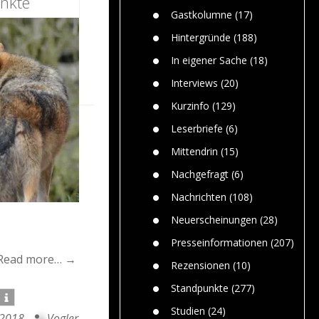
nkte
n
Gefährlic
Wolf faszi
Gastkolumne
(17)
Wolfs ge
dem Men
Hintergründe
(188)
Jim Bran
In eigener Sache
(18)
Warum W
Mensche
Interviews
(20)
gelegentl
Kurzinfo
(129)
Dr. Frank
Die Jagd,
Leserbriefe
(6)
und die J
Mittendrin
(15)
Nachgefragt
(6)
Nachrichten
(108)
Neuerscheinungen
(28)
Presseinformationen
(207)
Read more… →
Rezensionen
(10)
Standpunkte
(277)
Studien
(24)
 2018
Vogler