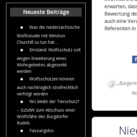
Beiträge aus de
erwarten, das
Jahr 2015
Neueste Beiträge
Bewertung der
auch eine Ver
Was die niedersächsische
Referenten in
Wolfsstudie mit Winston
Churchill zu tun hat…
Emsland: Wolfsschutz soll
wegen Erweiterung eines
Wohngebietes abgesenkt
werden
Wolfsschützen können
„Bürgerin
auch nachträglich strafrechtlich
No
verfolgt werden
Wo bleibt der Tierschutz?
– GzSdW zum Abschuss einer
Wolfsfähe des Burgdorfer
Rudels
Nie
Fassungslos