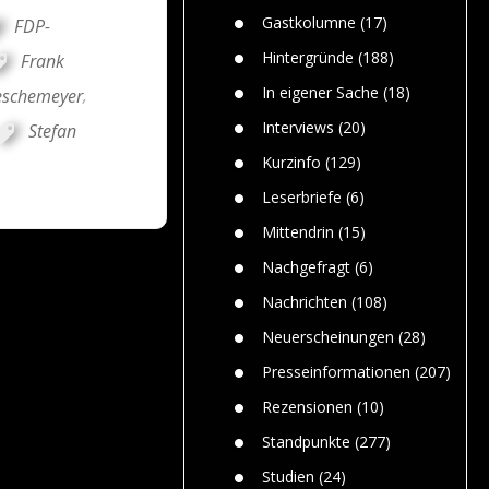
n
Gefährlic
Wolf faszi
Gastkolumne
(17)
FDP-
Wolfs ge
dem Men
Hintergründe
(188)
Frank
Jim Bran
In eigener Sache
(18)
eschemeyer
,
Warum W
Mensche
Interviews
(20)
Stefan
gelegentl
Kurzinfo
(129)
Dr. Frank
Die Jagd,
Leserbriefe
(6)
und die J
Mittendrin
(15)
Nachgefragt
(6)
Nachrichten
(108)
Neuerscheinungen
(28)
Presseinformationen
(207)
Rezensionen
(10)
Standpunkte
(277)
Studien
(24)