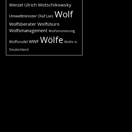
Ulrich Wotschikowsky
Wenzel
Wolf
Umweltminister Olaf Lies
Wolfsberater
Wolfsbüro
Wolfsmanagement
Wolfsmonitoring
Wölfe
WWF
Wolfsrudel
Wölfe in
Deutschland