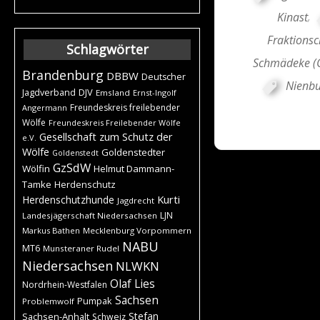
Kinast
,
Fraktionsc
Schlagwörter
Schmädeke (
Brandenburg
DBBW
Deutscher
Nienbu
DJV
Jagdverband
Emsland
Ernst-Ingolf
Freundeskreis freilebender
Angermann
Wölfe
Freundeskreis Freilebender Wölfe
Gesellschaft zum Schutz der
e.V.
Wölfe
Goldenstedter
Goldenstedt
GzSdW
Wölfin
Helmut Dammann-
Tamke
Herdenschutz
Kurti
Herdenschutzhunde
Jagdrecht
LJN
Landesjägerschaft Niedersachsen
Markus Bathen
Mecklenburg Vorpommern
NABU
MT6
Munsteraner Rudel
Niedersachsen
NLWKN
Olaf Lies
Nordrhein-Westfalen
Sachsen
Pumpak
Problemwolf
Stefan
Sachsen-Anhalt
Schweiz