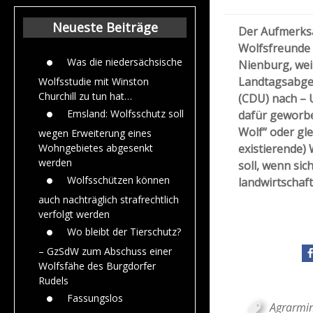
Beiträge aus de
Jahr 2015
Neueste Beiträge
Der Aufmerksa
Wolfsfreunde r
Was die niedersächsische
Nienburg, wei
Landtagsabge
Wolfsstudie mit Winston
Churchill zu tun hat…
(CDU) nach – 
Emsland: Wolfsschutz soll
dafür geworbe
Wolf“ oder gle
wegen Erweiterung eines
existierende)
Wohngebietes abgesenkt
werden
soll, wenn sic
Wolfsschützen können
landwirtschaft
auch nachträglich strafrechtlich
verfolgt werden
Wo bleibt der Tierschutz?
– GzSdW zum Abschuss einer
Wolfsfähe des Burgdorfer
Rudels
Fassungslos
Agrarmin