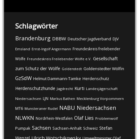
Schlagwörter
Brandenburg
DBBW
DJV
Deutscher Jagdverband
Freundeskreis freilebender
Emsland
Ernst-Ingolf Angermann
Gesellschaft
Wölfe
Freundeskreis Freilebender Wölfe e.V.
zum Schutz der Wölfe
Goldenstedter Wölfin
Goldenstedt
GzSdW
Helmut Dammann-Tamke
Herdenschutz
Kurti
Herdenschutzhunde
Jagdrecht
Landesjägerschaft
LJN
Niedersachsen
Markus Bathen
Mecklenburg Vorpommern
NABU
Niedersachsen
MT6
Munsteraner Rudel
NLWKN
Olaf Lies
Nordrhein-Westfalen
Problemwolf
Sachsen
Stefan
Pumpak
Sachsen-Anhalt
Schweiz
Ulrich Wotschikowsky
Wenzel
Umweltminister Olaf