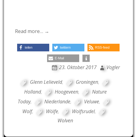
Read more… →
teilen
twittern
RSS-feed
E-Mail
23. Oktober 2017
Vogler
Glenn Lelieveld
,
Groningen
,
Holland
,
Hoogeveen
,
Nature
Today
,
Niederlande
,
Veluwe
,
Wolf
,
Wölfe
,
Wolfsrudel
,
Wolven