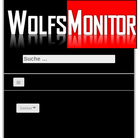
Suche
nach:
Sidebar