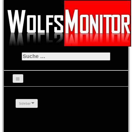
Suche
nach:
Sidebar