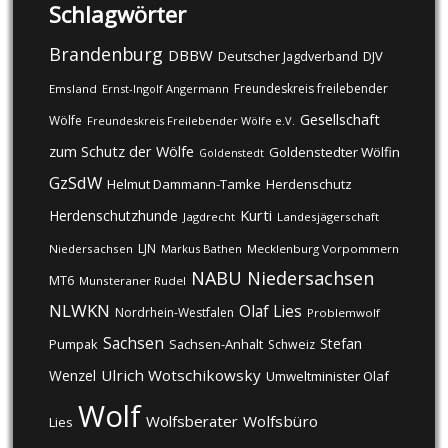
Schlagwörter
Brandenburg
DBBW
DJV
Deutscher Jagdverband
Freundeskreis freilebender
Emsland
Ernst-Ingolf Angermann
Gesellschaft
Wölfe
Freundeskreis Freilebender Wölfe e.V.
zum Schutz der Wölfe
Goldenstedter Wölfin
Goldenstedt
GzSdW
Helmut Dammann-Tamke
Herdenschutz
Kurti
Herdenschutzhunde
Jagdrecht
Landesjägerschaft
LJN
Niedersachsen
Markus Bathen
Mecklenburg Vorpommern
NABU
Niedersachsen
MT6
Munsteraner Rudel
NLWKN
Olaf Lies
Nordrhein-Westfalen
Problemwolf
Sachsen
Stefan
Pumpak
Sachsen-Anhalt
Schweiz
Ulrich Wotschikowsky
Wenzel
Umweltminister Olaf
Wolf
Wolfsberater
Wolfsbüro
Lies