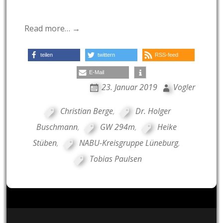
Read more… →
teilen
twittern
RSS-feed
E-Mail
23. Januar 2019
Vogler
Christian Berge
,
Dr. Holger
Buschmann
,
GW 294m
,
Heike
Stüben
,
NABU-Kreisgruppe Lüneburg
,
Tobias Paulsen