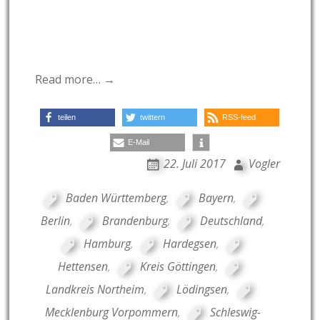
Read more… →
teilen
twittern
RSS-feed
E-Mail
22. Juli 2017
Vogler
Baden Württemberg
,
Bayern
,
Berlin
,
Brandenburg
,
Deutschland
,
Hamburg
,
Hardegsen
,
Hettensen
,
Kreis Göttingen
,
Landkreis Northeim
,
Lödingsen
,
Mecklenburg Vorpommern
,
Schleswig-