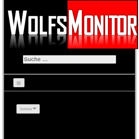
Suche
nach:
Sidebar