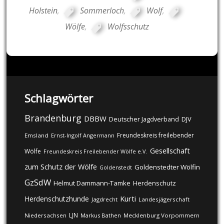
Holstein
,
Sommerloch
,
Wolf
,
Wölfe
,
Wolfsschutz
Schlagwörter
Brandenburg
DBBW
DJV
Deutscher Jagdverband
Freundeskreis freilebender
Emsland
Ernst-Ingolf Angermann
Gesellschaft
Wölfe
Freundeskreis Freilebender Wölfe e.V.
zum Schutz der Wölfe
Goldenstedter Wölfin
Goldenstedt
GzSdW
Helmut Dammann-Tamke
Herdenschutz
Kurti
Herdenschutzhunde
Jagdrecht
Landesjägerschaft
LJN
Niedersachsen
Markus Bathen
Mecklenburg Vorpommern