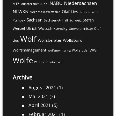
NABU
Niedersachsen
MT6
Munsteraner Rudel
NLWKN
Olaf Lies
Nordrhein-Westfalen
Problemwolf
Sachsen
Stefan
Pumpak
Sachsen-Anhalt
Schweiz
Ulrich Wotschikowsky
Wenzel
Umweltminister Olaf
Wolf
Wolfsberater
Wolfsbüro
Lies
Wolfsmanagement
WWF
Wolfsrudel
Wolfsmonitoring
Wölfe
Wölfe in Deutschland
Archive
August 2021
(1)
Mai 2021
(3)
April 2021
(5)
Februar 2021
(1)