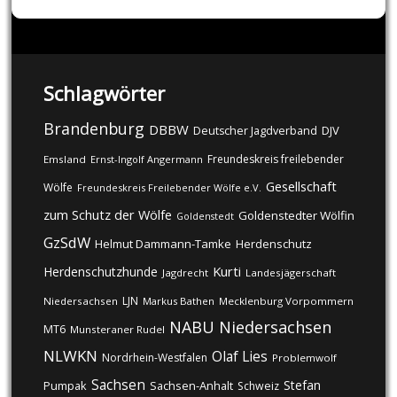
Schlagwörter
Brandenburg
DBBW
DJV
Deutscher Jagdverband
Freundeskreis freilebender
Emsland
Ernst-Ingolf Angermann
Gesellschaft
Wölfe
Freundeskreis Freilebender Wölfe e.V.
zum Schutz der Wölfe
Goldenstedter Wölfin
Goldenstedt
GzSdW
Helmut Dammann-Tamke
Herdenschutz
Kurti
Herdenschutzhunde
Jagdrecht
Landesjägerschaft
LJN
Niedersachsen
Markus Bathen
Mecklenburg Vorpommern
NABU
Niedersachsen
MT6
Munsteraner Rudel
NLWKN
Olaf Lies
Nordrhein-Westfalen
Problemwolf
Sachsen
Stefan
Pumpak
Sachsen-Anhalt
Schweiz