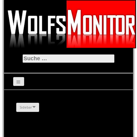
Suche
nach:
Sidebar