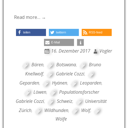
Read more… →
teilen
twittern
RSS-feed
E-Mail
16. Dezember 2017
Vogler
Bären
,
Botswana
,
Bruno
Knellwolf
,
Gabriele Cozzi
,
Geparden
,
Hyänen
,
Leoparden
,
Löwen
,
Populationsforscher
Gabriele Cozzi
,
Schweiz
,
Universität
Zürich
,
Wildhunden
,
Wolf
,
Wölfe