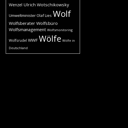
Ulrich Wotschikowsky
Wenzel
Wolf
Umweltminister Olaf Lies
Wolfsberater
Wolfsbüro
Wolfsmanagement
Wolfsmonitoring
Wölfe
WWF
Wolfsrudel
Wölfe in
Deutschland