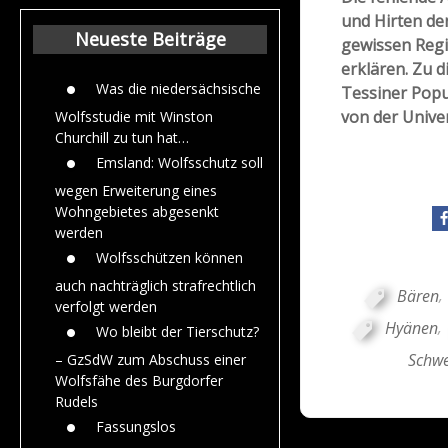
Beiträge aus de
und Hirten de
Jahr 2015
Neueste Beiträge
gewissen Regio
erklären. Zu 
Was die niedersächsische
Tessiner Popu
von der Univer
Wolfsstudie mit Winston
Churchill zu tun hat…
Emsland: Wolfsschutz soll
wegen Erweiterung eines
Wohngebietes abgesenkt
werden
Wolfsschützen können
auch nachträglich strafrechtlich
Bären
,
verfolgt werden
Hyänen
,
Wo bleibt der Tierschutz?
Schwe
– GzSdW zum Abschuss einer
Wolfsfähe des Burgdorfer
Rudels
Fassungslos