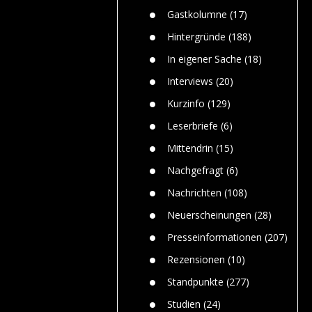
n
Gefährlic
Wolf faszi
Gastkolumne
(17)
Wolfs ge
dem Men
Hintergründe
(188)
Jim Bran
In eigener Sache
(18)
Warum W
Mensche
Interviews
(20)
gelegentl
Kurzinfo
(129)
Dr. Frank
Die Jagd,
Leserbriefe
(6)
und die J
Mittendrin
(15)
Nachgefragt
(6)
Nachrichten
(108)
Neuerscheinungen
(28)
Presseinformationen
(207)
Rezensionen
(10)
Standpunkte
(277)
Studien
(24)