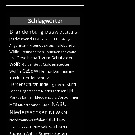
Schlagwörter
Brandenburg
DBBW
Deutscher
DJV
Jagdverband
Emsland
Ernst-Ingolf
Freundeskreis freilebender
Angermann
Wölfe
Freundeskreis Freilebender Wölfe
Gesellschaft zum Schutz der
e.V.
Wölfe
Goldenstedter
Goldenstedt
GzSdW
Wölfin
Helmut Dammann-
Tamke
Herdenschutz
Kurti
Herdenschutzhunde
Jagdrecht
LJN
Landesjägerschaft Niedersachsen
Markus Bathen
Mecklenburg Vorpommern
NABU
MT6
Munsteraner Rudel
Niedersachsen
NLWKN
Olaf Lies
Nordrhein-Westfalen
Sachsen
Pumpak
Problemwolf
Stefan
Sachsen-Anhalt
Schweiz