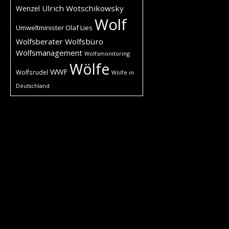
Ulrich Wotschikowsky
Wenzel
Wolf
Umweltminister Olaf Lies
Wolfsberater
Wolfsbüro
Wolfsmanagement
Wolfsmonitoring
Wölfe
WWF
Wolfsrudel
Wölfe in
Deutschland