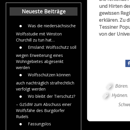
Beiträge aus de
und Hirten de
Jahr 2015
Neueste Beiträge
gewissen Regio
erklären. Zu 
Was die niedersächsische
Tessiner Popu
von der Univer
Wolfsstudie mit Winston
Churchill zu tun hat…
Emsland: Wolfsschutz soll
wegen Erweiterung eines
Wohngebietes abgesenkt
werden
Wolfsschützen können
auch nachträglich strafrechtlich
Bären
,
verfolgt werden
Hyänen
,
Wo bleibt der Tierschutz?
Schwe
– GzSdW zum Abschuss einer
Wolfsfähe des Burgdorfer
Rudels
Fassungslos