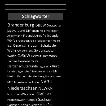
Schlagwörter
Brandenburg
DBBW
Deutscher
DJV
Jagdverband
Emsland
Ernst-Ingolf
Freundeskreis freilebender
Angermann
Wölfe
Freundeskreis Freilebender Wölfe
Gesellschaft zum Schutz der
e.V.
Wölfe
Goldenstedter
Goldenstedt
GzSdW
Wölfin
Helmut Dammann-
Tamke
Herdenschutz
Kurti
Herdenschutzhunde
Jagdrecht
LJN
Landesjägerschaft Niedersachsen
Markus Bathen
Mecklenburg Vorpommern
NABU
MT6
Munsteraner Rudel
Niedersachsen
NLWKN
Olaf Lies
Nordrhein-Westfalen
Sachsen
Pumpak
Problemwolf
Stefan
Sachsen-Anhalt
Schweiz