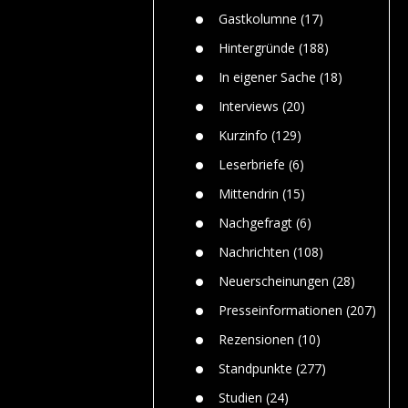
n
Gefährlic
Wolf faszi
Gastkolumne
(17)
Wolfs ge
dem Men
Hintergründe
(188)
Jim Bran
In eigener Sache
(18)
Warum W
Mensche
Interviews
(20)
gelegentl
Kurzinfo
(129)
Dr. Frank
Die Jagd,
Leserbriefe
(6)
und die J
Mittendrin
(15)
Nachgefragt
(6)
Nachrichten
(108)
Neuerscheinungen
(28)
Presseinformationen
(207)
Rezensionen
(10)
Standpunkte
(277)
Studien
(24)