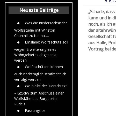
Beiträge aus de
Jahr 2015
Neueste Beiträge
„Schade, dass 
kann und in di
Was die niedersächsische
noch, als ich 
der altehrwür
Wolfsstudie mit Winston
Churchill zu tun hat…
Gesellschaft f
Emsland: Wolfsschutz soll
aus Halle, Pro
Vortrag bei de
wegen Erweiterung eines
Wohngebietes abgesenkt
werden
Wolfsschützen können
auch nachträglich strafrechtlich
verfolgt werden
Wo bleibt der Tierschutz?
– GzSdW zum Abschuss einer
Wolfsfähe des Burgdorfer
Rudels
Fassungslos