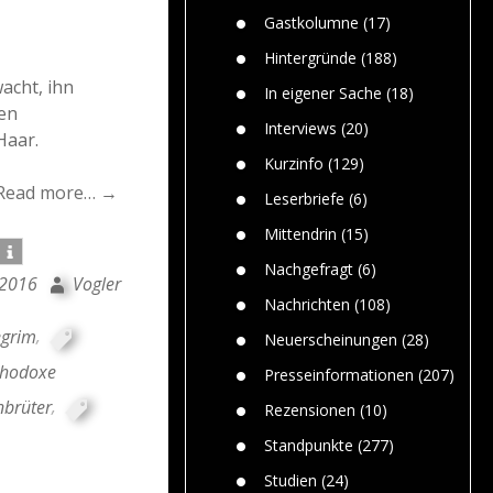
n
Gefährlic
Wolf faszi
Gastkolumne
(17)
Wolfs ge
dem Men
Hintergründe
(188)
Jim Bran
acht, ihn
In eigener Sache
(18)
Warum W
en
Mensche
Interviews
(20)
Haar.
gelegentl
Kurzinfo
(129)
Dr. Frank
Read more… →
Die Jagd,
Leserbriefe
(6)
und die J
Mittendrin
(15)
Nachgefragt
(6)
 2016
Vogler
Nachrichten
(108)
egrim
,
Neuerscheinungen
(28)
thodoxe
Presseinformationen
(207)
brüter
,
Rezensionen
(10)
Standpunkte
(277)
Studien
(24)