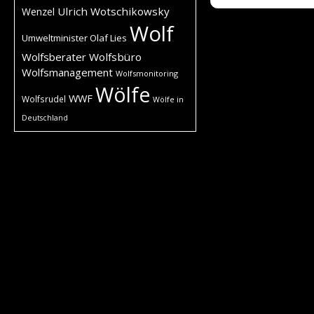
Ulrich Wotschikowsky
Wenzel
Wolf
Umweltminister Olaf Lies
Wolfsberater
Wolfsbüro
Wolfsmanagement
Wolfsmonitoring
Wölfe
WWF
Wolfsrudel
Wölfe in
Deutschland