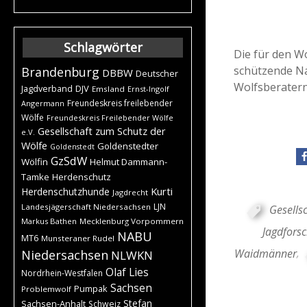
Schlagwörter
Die für den W
schützende Na
Brandenburg
DBBW
Deutscher
Wolfsberatern“
DJV
Jagdverband
Emsland
Ernst-Ingolf
Freundeskreis freilebender
Angermann
Wölfe
Freundeskreis Freilebender Wölfe
Gesellschaft zum Schutz der
e.V.
Wölfe
Goldenstedter
Goldenstedt
GzSdW
Wölfin
Helmut Dammann-
Tamke
Herdenschutz
Kurti
Herdenschutzhunde
Jagdrecht
LJN
Landesjägerschaft Niedersachsen
Gesellsc
Markus Bathen
Mecklenburg Vorpommern
Jagdfors
NABU
MT6
Munsteraner Rudel
Waidmänner
,
Niedersachsen
NLWKN
Olaf Lies
Nordrhein-Westfalen
Sachsen
Pumpak
Problemwolf
Stefan
Sachsen-Anhalt
Schweiz