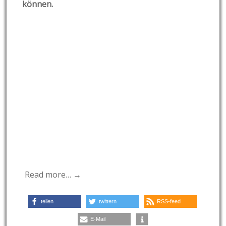
können.
Read more… →
teilen
twittern
RSS-feed
E-Mail