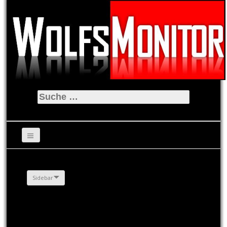
Suche
nach:
Sidebar