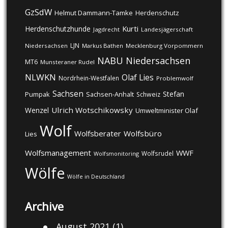
GzSdW
Helmut Dammann-Tamke
Herdenschutz
Kurti
Herdenschutzhunde
Jagdrecht
Landesjägerschaft
LJN
Niedersachsen
Markus Bathen
Mecklenburg Vorpommern
NABU
Niedersachsen
MT6
Munsteraner Rudel
NLWKN
Olaf Lies
Nordrhein-Westfalen
Problemwolf
Sachsen
Stefan
Pumpak
Sachsen-Anhalt
Schweiz
Ulrich Wotschikowsky
Wenzel
Umweltminister Olaf
Wolf
Wolfsberater
Wolfsbüro
Lies
Wolfsmanagement
WWF
Wolfsrudel
Wolfsmonitoring
Wölfe
Wölfe in Deutschland
Archive
August 2021
(1)