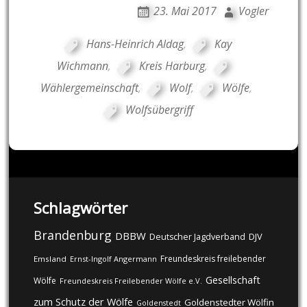
23. Mai 2017
Vogler
Hans-Heinrich Aldag
,
Kay
Wichmann
,
Kreis Harburg
,
Wählergemeinschaft
,
Wolf
,
Wölfe
,
Wolfsübergriff
Schlagwörter
Brandenburg
DBBW
DJV
Deutscher Jagdverband
Freundeskreis freilebender
Emsland
Ernst-Ingolf Angermann
Gesellschaft
Wölfe
Freundeskreis Freilebender Wölfe e.V.
zum Schutz der Wölfe
Goldenstedter Wölfin
Goldenstedt