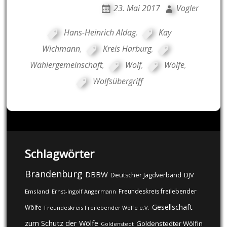
23. Mai 2017
Vogler
Hans-Heinrich Aldag
,
Kay
Wichmann
,
Kreis Harburg
,
Wählergemeinschaft
,
Wolf
,
Wölfe
,
Wolfsübergriff
Schlagwörter
Brandenburg
DBBW
DJV
Deutscher Jagdverband
Freundeskreis freilebender
Emsland
Ernst-Ingolf Angermann
Gesellschaft
Wölfe
Freundeskreis Freilebender Wölfe e.V.
zum Schutz der Wölfe
Goldenstedter Wölfin
Goldenstedt