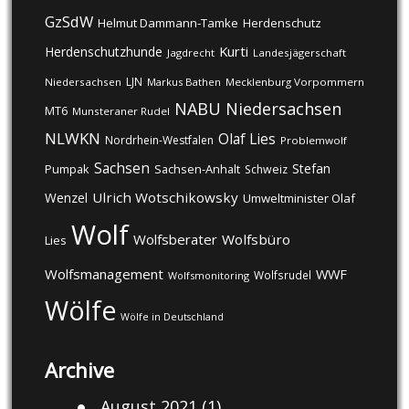
GzSdW
Helmut Dammann-Tamke
Herdenschutz
Kurti
Herdenschutzhunde
Jagdrecht
Landesjägerschaft
LJN
Niedersachsen
Markus Bathen
Mecklenburg Vorpommern
NABU
Niedersachsen
MT6
Munsteraner Rudel
NLWKN
Olaf Lies
Nordrhein-Westfalen
Problemwolf
Sachsen
Stefan
Pumpak
Sachsen-Anhalt
Schweiz
Ulrich Wotschikowsky
Wenzel
Umweltminister Olaf
Wolf
Wolfsberater
Wolfsbüro
Lies
Wolfsmanagement
WWF
Wolfsrudel
Wolfsmonitoring
Wölfe
Wölfe in Deutschland
Archive
August 2021
(1)