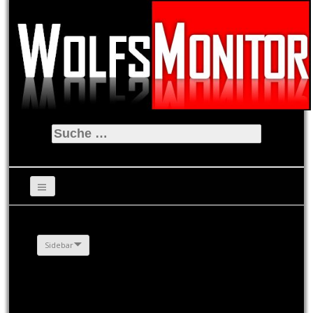
Suche
nach:
Sidebar