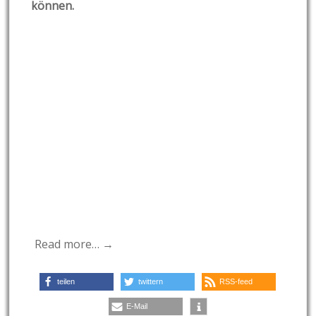
können.
Read more… →
teilen
twittern
RSS-feed
E-Mail